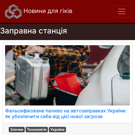
Новини для гіків
Заправна станція
Фальсифіковане паливо на автозаправках України:
як убезпечити себе від цієї нової загрози
Злочин
Технологія
Україна