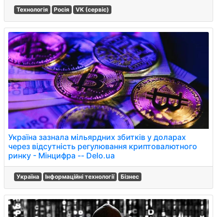
Технологія
Росія
VK (сервіс)
Україна зазнала мільярдних збитків у доларах
через відсутність регулювання криптовалютного
ринку - Мінцифра -- Delo.ua
Україна
Інформаційні технології
Бізнес