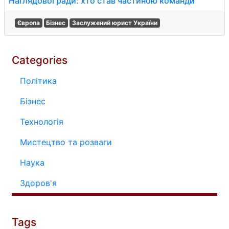
Наглядової ради: хто став частиною команди
Європа
Бізнес
Заслужений юрист України
Categories
Політика
Бізнес
Технологія
Мистецтво та розваги
Наука
Здоров'я
Tags