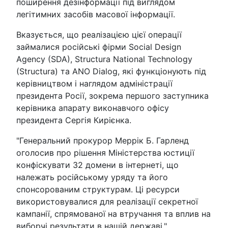
поширення дезінформації під виглядом
легітимних засобів масової інформації.
Вказується, що реалізацією цієї операції
займалися російські фірми Social Design
Agency (SDA), Structura National Technology
(Structura) та ANO Dialog, які функціонують під
керівництвом і наглядом адміністрації
президента Росії, зокрема першого заступника
керівника апарату виконавчого офісу
президента Сергія Кирієнка.
"Генеральний прокурор Меррік Б. Гарленд
оголосив про рішення Міністерства юстиції
конфіскувати 32 домени в інтернеті, що
належать російському уряду та його
спонсорованим структурам. Ці ресурси
використовувалися для реалізації секретної
кампанії, спрямованої на втручання та вплив на
виборчі результати в нашій державі."