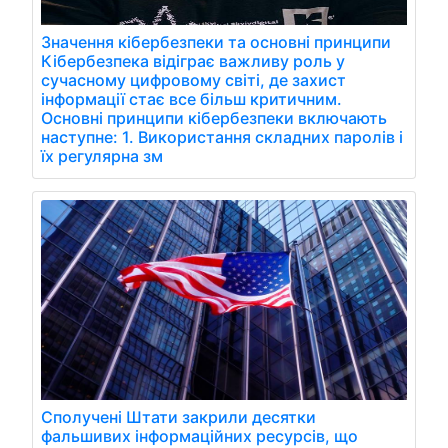
Значення кібербезпеки та основні принципи
Кібербезпека відіграє важливу роль у
сучасному цифровому світі, де захист
інформації стає все більш критичним.
Основні принципи кібербезпеки включають
наступне: 1. Використання складних паролів і
їх регулярна зм
Сполучені Штати закрили десятки
фальшивих інформаційних ресурсів, що