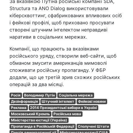
За вказівкою Путіна російські компанії SDA,
Structura та ANO Dialog використовували
кіберсквоттинг, сфабрикованих впливових осіб
і фейкові профілі, щоб приховано просувати
створені штучним інтелектом неправдиві
наративи в соціальних мережах.
Компанії, що працюють за вказівками
російського уряду, створили веб-сайти, щоб
обманом змусити американців мимоволі
споживати російську пропаганду. У ФБР
додали, що це третій зрив схожих російських
операцій за два місяці.
Росія
Володимир Путін
Соціальна мережа
Дезінформація
Штучний інтелект
Фейкові новини
Реклама
2014 Президентські вибори в Україні
Московський Кремль
Російська мова
Міністерство юстиції (Україна)
Пропаганда в Російській Федерації
Сполучені Штати
Партія демократичної дії
Міністерство юстиції США