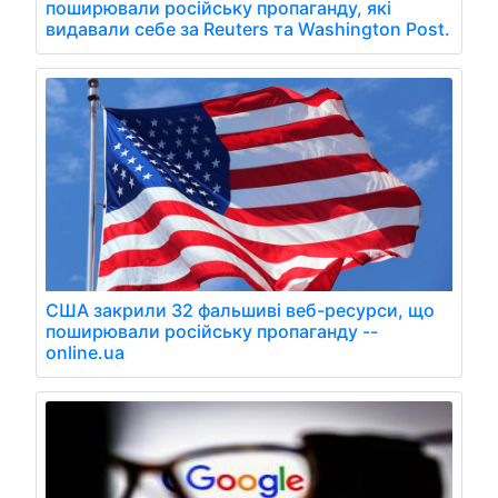
поширювали російську пропаганду, які
видавали себе за Reuters та Washington Post.
США закрили 32 фальшиві веб-ресурси, що
поширювали російську пропаганду --
online.ua