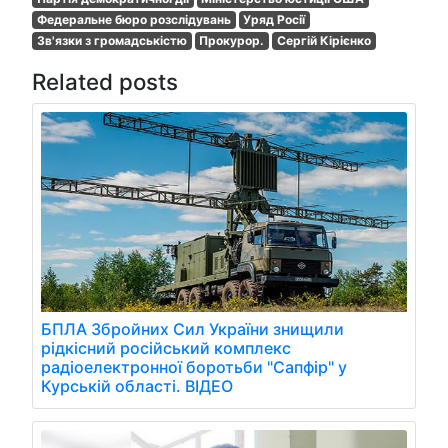
Федеральне бюро розслідувань
Уряд Росії
Зв'язки з громадськістю
Прокурор.
Сергій Кірієнко
Related posts
БПЛА Збройних Сил України знищили
рідкісний російський комплекс
радіоелектронної боротьби "Сапфір" у
Курській області. ВІДЕО