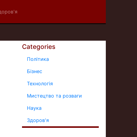
доров'я
Categories
Політика
Бізнес
Технологія
Мистецтво та розваги
Наука
Здоров'я