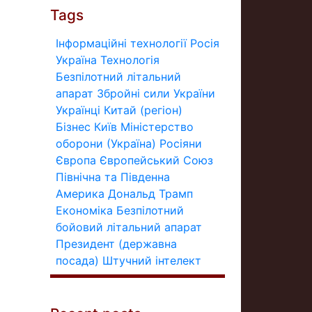
Tags
Інформаційні технології
Росія
Україна
Технологія
Безпілотний літальний
апарат
Збройні сили України
Українці
Китай (регіон)
Бізнес
Київ
Міністерство
оборони (Україна)
Росіяни
Європа
Європейський Союз
Північна та Південна
Америка
Дональд Трамп
Економіка
Безпілотний
бойовий літальний апарат
Президент (державна
посада)
Штучний інтелект