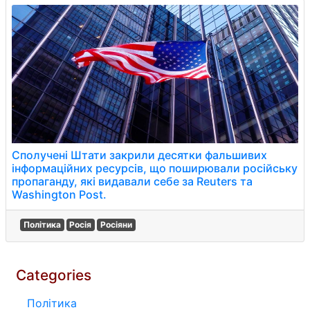
Сполучені Штати закрили десятки фальшивих
інформаційних ресурсів, що поширювали російську
пропаганду, які видавали себе за Reuters та
Washington Post.
Політика
Росія
Росіяни
Categories
Політика