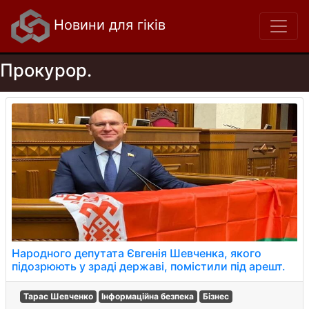
Новини для гіків
Прокурор.
Народного депутата Євгенія Шевченка, якого
підозрюють у зраді державі, помістили під арешт.
Тарас Шевченко
Інформаційна безпека
Бізнес