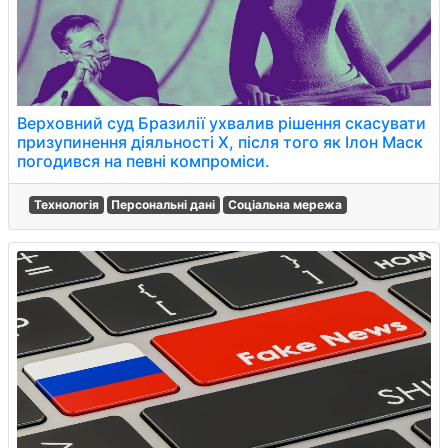
Верховний суд Бразилії ухвалив рішення скасувати
призупинення діяльності X, після того як Ілон Маск
погодився на певні компроміси.
Технологія
Персональні дані
Соціальна мережа