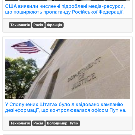
США виявили численні підроблені медіа-ресурси,
що поширюють пропаганду Російської Федерації.
Технологія
Росія
Франція
У Сполучених Штатах було ліквідовано кампанію
дезінформації, що контролювалася офісом Путіна.
Технологія
Росія
Володимир Путін