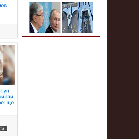
нов
ступ
иникли
be: що
та.