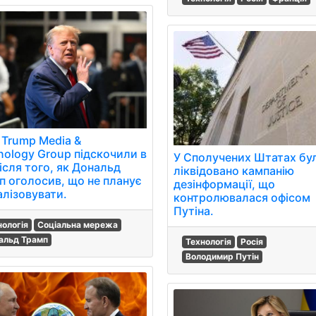
 Trump Media &
nology Group підскочили в
У Сполучених Штатах бу
після того, як Дональд
ліквідовано кампанію
п оголосив, що не планує
дезінформації, що
алізовувати.
контролювалася офісом
Путіна.
нологія
Соціальна мережа
альд Трамп
Технологія
Росія
Володимир Путін