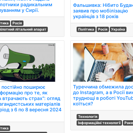
ілотники радикальним
Фальшивка: Нібито Буда
уванням у Сирії.
заявив про мобілізацію
українців з 18 років
ітика
Росія
Політика
Росія
Україна
пілотний літальний апарат
Туреччина обмежила до
я постійно поширює
до Instagram, а в Росії в
нформацію про те, як
труднощі в роботі YouTu
 втрачають страх": огляд
коїться?
агандистських матеріалів
ріод з 6 по 8 вересня 2024
.
Технологія
Інформаційні технології
Раке
ітика