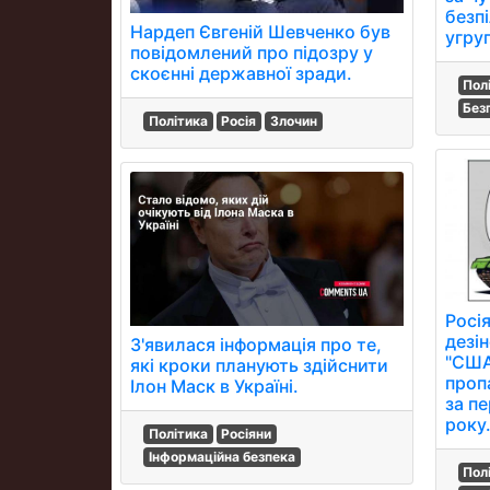
безп
Нардеп Євгеній Шевченко був
угруп
повідомлений про підозру у
скоєнні державної зради.
Пол
Без
Політика
Росія
Злочин
Росі
дезі
З'явилася інформація про те,
"США
які кроки планують здійснити
проп
Ілон Маск в Україні.
за пе
року
Політика
Росіяни
Інформаційна безпека
Пол