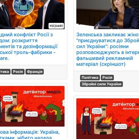
Зеленська закликає жіно
дний конфлікт Росії з
"приєднуватися до Збро
дом: розкриття
сил України": росіяни
ментів та дезінформації
розповсюджують в інтер
нської троль-фабрики -
фальшивий рекламний
are.
матеріал (скріншот)
ітика
Росія
Франція
Політика
Росія
Збройні сили України
ова інформація: Україна,
утками, нібито надала