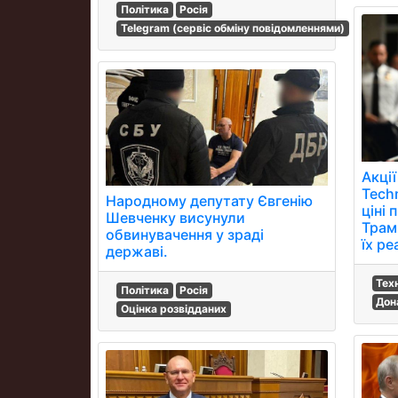
Політика
Росія
Telegram (сервіс обміну повідомленнями)
Акції
Tech
Народному депутату Євгенію
ціні 
Шевченку висунули
Трам
обвинувачення у зраді
їх ре
державі.
Тех
Політика
Росія
Дон
Оцінка розвідданих