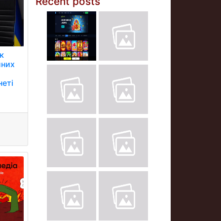
Recent posts
к
йних
неті