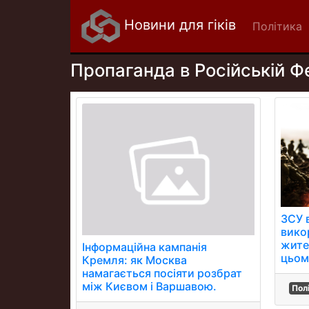
Новини для гіків
Політика
Пропаганда в Російській Ф
ЗСУ 
вико
жите
Інформаційна кампанія
цьом
Кремля: як Москва
намагається посіяти розбрат
між Києвом і Варшавою.
Пол