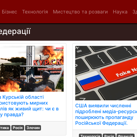
Бізнес
Технологія
Мистецтво та розваги
Наука
З
едерації
в Курській області
ристовують мирних
США виявили численні
лів як живий щит: чи є в
підроблені медіа-ресурс
у правда?
поширюють пропаганду
Російської Федерації.
ітика
Росія
Злочин
Технологія
Росія
Франція