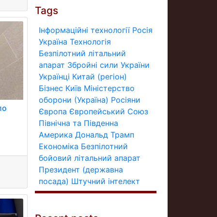
Tags
Інформаційні технології
Росія
Україна
Технологія
Безпілотний літальний
апарат
Збройні сили України
Українці
Китай (регіон)
Бізнес
Київ
Міністерство
оборони (Україна)
Росіяни
ло
Європа
Європейський Союз
Північна та Південна
Америка
Дональд Трамп
Економіка
Безпілотний
бойовий літальний апарат
Президент (державна
посада)
Штучний інтелект