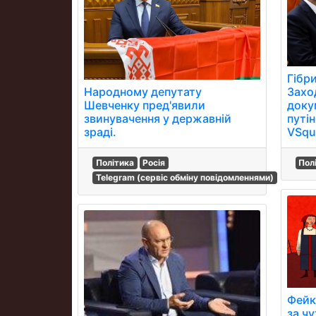
Гібри
Народному депутату
Захо
Шевченку пред'явили
доку
звинувачення у державній
путі
зраді.
VSqu
Політика
Росія
Пол
Telegram (сервіс обміну повідомленнями)
Фейк
за ч