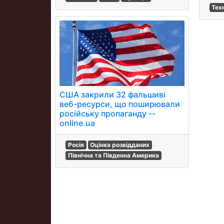
Тех
США закрили 32 фальшиві
веб-ресурси, що поширювали
російську пропаганду --
online.ua
Росія
Оцінка розвідданих
Північна та Південна Америка