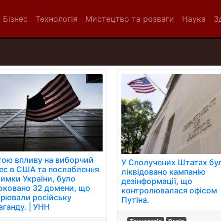
Бізнес
Технологія
Мистецтво та розваги
Наука
З
тою впливу на виборчий
У Сполучених Штатах бу
ес в США та послаблення
ліквідовано кампанію
римки України, було
дезінформації, що
оковано 32 домени, що
контролювалася офісом
рювали російську
Путіна.
аганду. | УНН