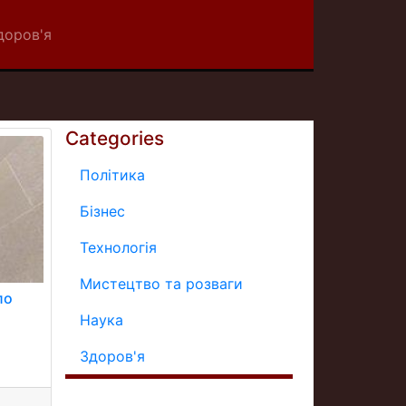
доров'я
Categories
Політика
Бізнес
Технологія
Мистецтво та розваги
ло
Наука
Здоров'я