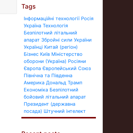
Tags
Інформаційні технології
Росія
Україна
Технологія
Безпілотний літальний
апарат
Збройні сили України
Українці
Китай (регіон)
Бізнес
Київ
Міністерство
оборони (Україна)
Росіяни
Європа
Європейський Союз
Північна та Південна
Америка
Дональд Трамп
Економіка
Безпілотний
бойовий літальний апарат
Президент (державна
посада)
Штучний інтелект