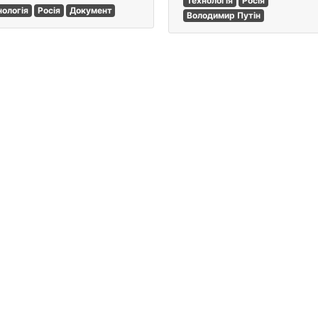
Технологія
Росія
нологія
Росія
Документ
Володимир Путін