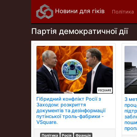
Новини для гіків
Політика
Партія демократичної дії
Гібридний конфлікт Росії з
З ме
Заходом: розкриття
проц
документів та дезінформації
підт
путінської троль-фабрики -
забл
VSquare.
поши
проп
Політика
Росія
Франція