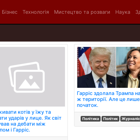
Бізнес
Технологія
Мистецтво та розваги
Наука
З
Гарріс здолала Трампа н
ж території. Але це лише
початок.
ивати котів у їжу та
ти ударів у лице. Як світ
Політика
Політик
Журналіс
ував на дебати між
ом і Гарріс.