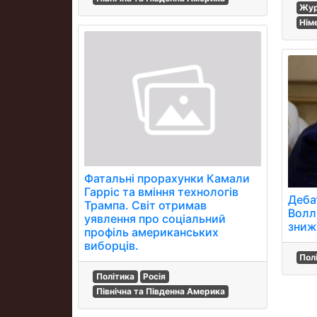
Жур
Нім
Фатальні прорахунки Камали
Гарріс та вміння технологів
Деба
Трампа. Світ отримав
Волл
уявлення про соціальний
зниж
профіль американських
виборців.
Пол
Політика
Росія
Північна та Південна Америка