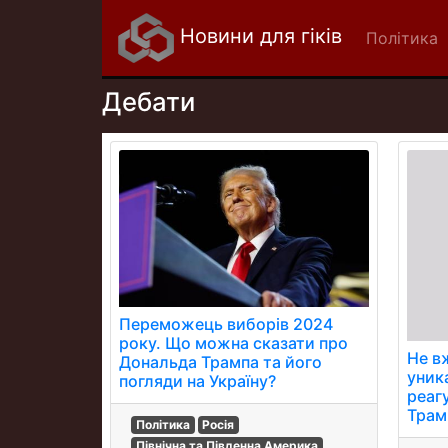
Новини для гіків
Політика
Дебати
Переможець виборів 2024
року. Що можна сказати про
Не вж
Дональда Трампа та його
уника
погляди на Україну?
реаг
Трамп
Політика
Росія
Північна та Південна Америка