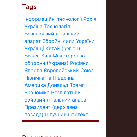
Tags
Інформаційні технології
Росія
Україна
Технологія
Безпілотний літальний
апарат
Збройні сили України
Українці
Китай (регіон)
Бізнес
Київ
Міністерство
оборони (Україна)
Росіяни
Європа
Європейський Союз
Північна та Південна
Америка
Дональд Трамп
Економіка
Безпілотний
бойовий літальний апарат
Президент (державна
посада)
Штучний інтелект