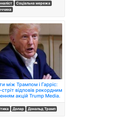
наліст
Соціальна мережа
еччина
ти між Трампом і Гарріс:
-стріт відповів рекордним
енням акцій Trump Media.
ітика
Долар
Дональд Трамп