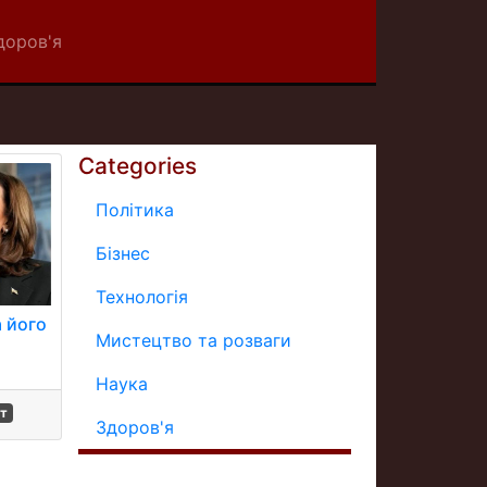
доров'я
Categories
Політика
Бізнес
Технологія
а його
Мистецтво та розваги
Наука
т
Здоров'я