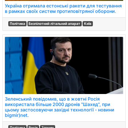
Україна отримала естонські ракети для тестування
в рамках своїх систем протиповітряної оборони.
Політика
Безпілотний літальний апарат
Київ
Зеленський повідомив, що в жовтні Росія
використала більше 2000 дронів "Шахед", при
цьому застосовуючи західні технології - новини
bigmir)net.
Політика
Росія
Злочин