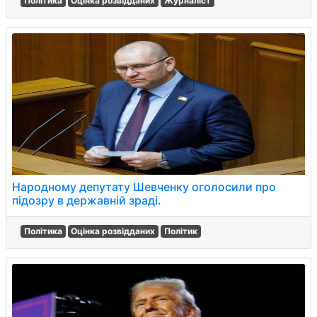
Політика
Оцінка розвідданих
Журналіст
Народному депутату Шевченку оголосили про
підозру в державній зраді.
Політика
Оцінка розвідданих
Політик