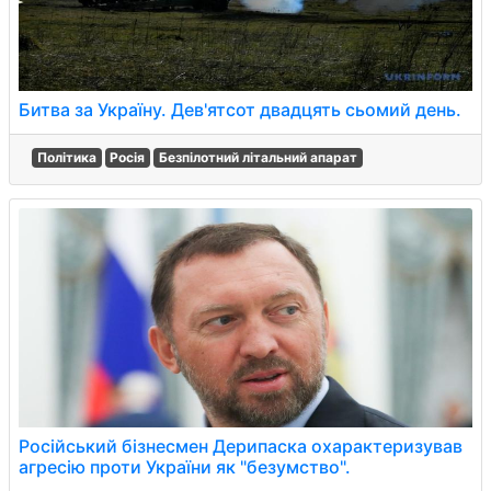
Битва за Україну. Дев'ятсот двадцять сьомий день.
Політика
Росія
Безпілотний літальний апарат
Російський бізнесмен Дерипаска охарактеризував
агресію проти України як "безумство".