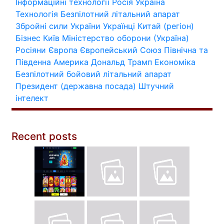
Інформаційні технології
Росія
Україна
Технологія
Безпілотний літальний апарат
Збройні сили України
Українці
Китай (регіон)
Бізнес
Київ
Міністерство оборони (Україна)
Росіяни
Європа
Європейський Союз
Північна та
Південна Америка
Дональд Трамп
Економіка
Безпілотний бойовий літальний апарат
Президент (державна посада)
Штучний
інтелект
Recent posts