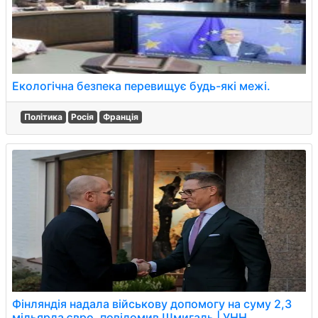
Екологічна безпека перевищує будь-які межі.
Політика
Росія
Франція
Фінляндія надала військову допомогу на суму 2,3
мільярда євро, повідомив Шмигаль | УНН