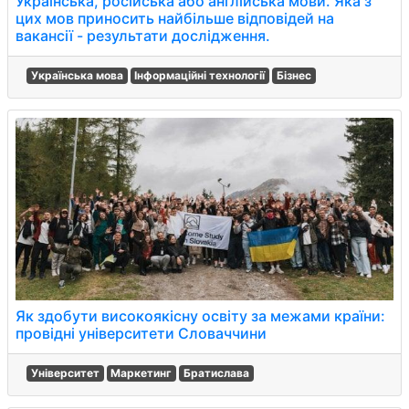
Українська, російська або англійська мови. Яка з
цих мов приносить найбільше відповідей на
вакансії - результати дослідження.
Українська мова
Інформаційні технології
Бізнес
Як здобути високоякісну освіту за межами країни:
провідні університети Словаччини
Університет
Маркетинг
Братислава