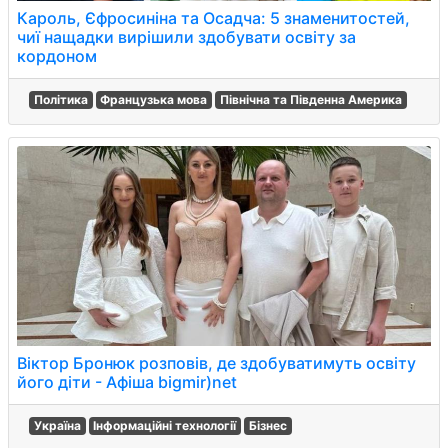
Кароль, Єфросиніна та Осадча: 5 знаменитостей,
чиї нащадки вирішили здобувати освіту за
кордоном
Політика
Французька мова
Північна та Південна Америка
Віктор Бронюк розповів, де здобуватимуть освіту
його діти - Афіша bigmir)net
Україна
Інформаційні технології
Бізнес