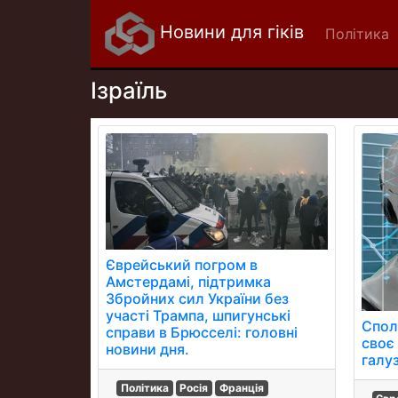
Новини для гіків
Політика
Ізраїль
Єврейський погром в
Амстердамі, підтримка
Збройних сил України без
участі Трампа, шпигунські
Спол
справи в Брюсселі: головні
своє
новини дня.
галуз
Політика
Росія
Франція