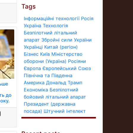
Tags
Інформаційні технології
Росія
Україна
Технологія
Безпілотний літальний
апарат
Збройні сили України
Українці
Китай (регіон)
Бізнес
Київ
Міністерство
оборони (Україна)
Росіяни
Європа
Європейський Союз
Північна та Південна
Америка
Дональд Трамп
льше
Економіка
Безпілотний
ть до
бойовий літальний апарат
оку.
Президент (державна
посада)
Штучний інтелект