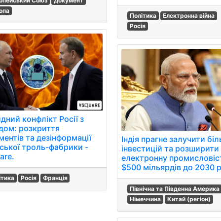
опейський Союз
Документ
опа
Політика
Електронна війна
Росія
дний конфлікт Росії з
дом: розкриття
ментів та дезінформації
Індія прагне залучити бі
нської троль-фабрики -
інвестицій та розширити
are.
електронну промисловіс
$500 мільярдів до 2030 р
ітика
Росія
Франція
Північна та Південна Америка
Німеччина
Китай (регіон)