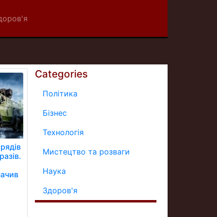
доров'я
Categories
Політика
Бізнес
Технологія
рядів
Мистецтво та розваги
разів.
Наука
начив
Здоров'я