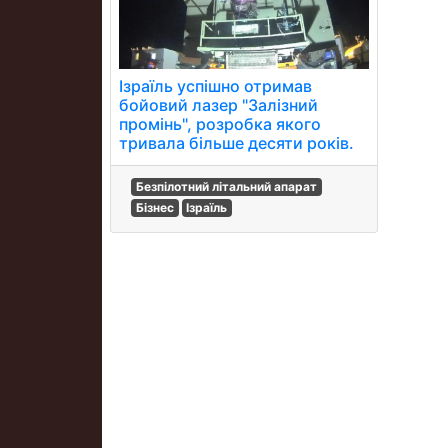
Ізраїль успішно отримав
бойовий лазер "Залізний
промінь", розробка якого
тривала більше десяти років.
Безпілотний літальний апарат
Бізнес
Ізраїль