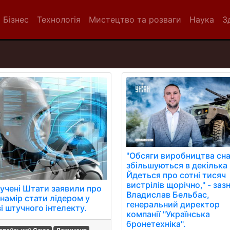
Бізнес
Технологія
Мистецтво та розваги
Наука
З
"Обсяги виробництва сна
збільшуються в декілька 
Йдеться про сотні тисяч
вистрілів щорічно," - заз
учені Штати заявили про
Владислав Бельбас,
 намір стати лідером у
генеральний директор
і штучного інтелекту.
компанії "Українська
бронетехніка".