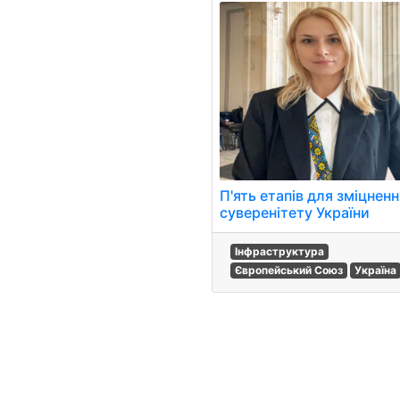
П'ять етапів для зміцнен
суверенітету України
Інфраструктура
Європейський Союз
Україна