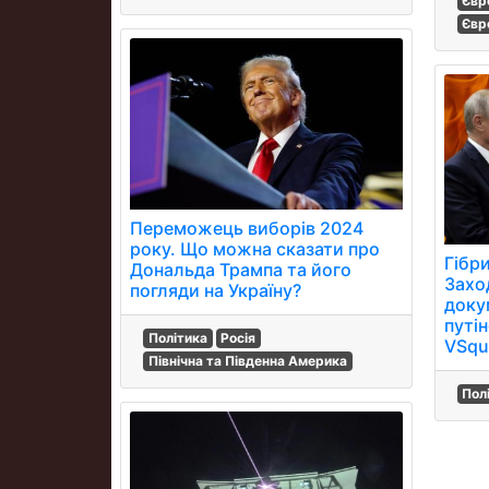
Євр
Євр
Переможець виборів 2024
року. Що можна сказати про
Гібри
Дональда Трампа та його
Захо
погляди на Україну?
доку
путі
Політика
Росія
VSqu
Північна та Південна Америка
Пол