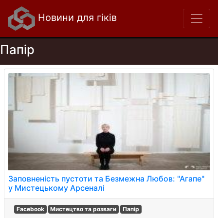
Новини для гіків
Папір
Заповненість пустоти та Безмежна Любов: "Агапе"
у Мистецькому Арсеналі
Facebook
Мистецтво та розваги
Папір