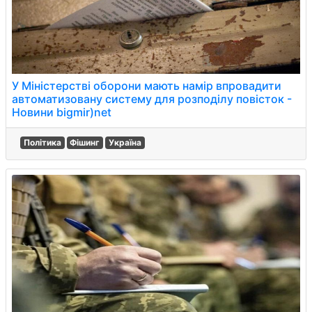
У Міністерстві оборони мають намір впровадити
автоматизовану систему для розподілу повісток -
Новини bigmir)net
Політика
Фішинг
Україна