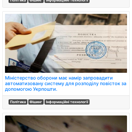
Політика
Фішинг
Інформаційні технології
Міністерство оборони має намір запровадити
автоматизовану систему для розподілу повісток за
допомогою Укрпошти.
Політика
Фішинг
Інформаційні технології