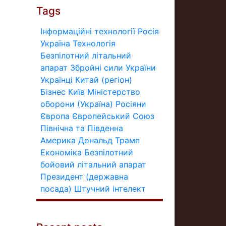
Tags
Інформаційні технології
Росія
Україна
Технологія
Безпілотний літальний
апарат
Збройні сили України
Українці
Китай (регіон)
Бізнес
Київ
Міністерство
оборони (Україна)
Росіяни
Європа
Європейський Союз
Північна та Південна
Америка
Дональд Трамп
Економіка
Безпілотний
бойовий літальний апарат
Президент (державна
посада)
Штучний інтелект