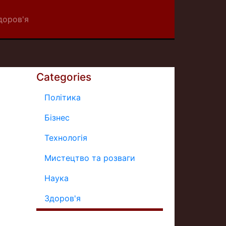
доров'я
Categories
Політика
Бізнес
Технологія
Мистецтво та розваги
Наука
Здоров'я