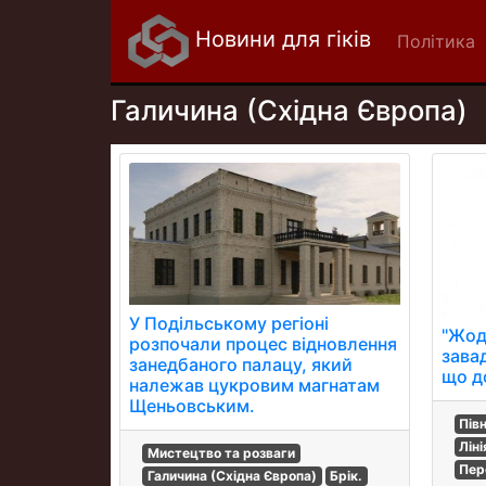
Новини для гіків
Політика
Галичина (Східна Європа)
У Подільському регіоні
"Жод
розпочали процес відновлення
зава
занедбаного палацу, який
що д
належав цукровим магнатам
Щеньовським.
Пів
Лін
Мистецтво та розваги
Пер
Галичина (Східна Європа)
Брік.