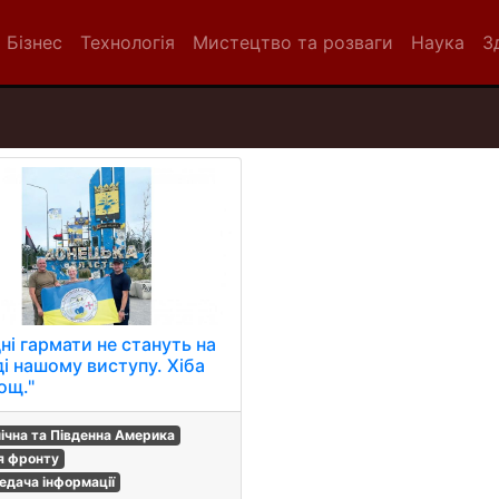
Бізнес
Технологія
Мистецтво та розваги
Наука
З
ні гармати не стануть на
ді нашому виступу. Хіба
ощ."
нічна та Південна Америка
ія фронту
едача інформації