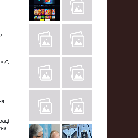
а
ва",
на
раці
тна