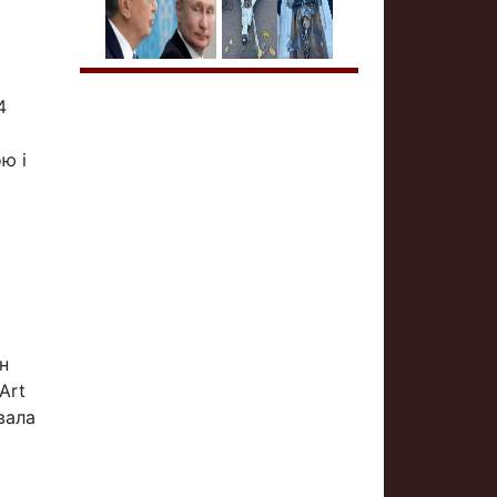
4
ю і
а
н
Art
вала