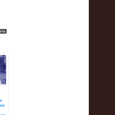
є
ість
и
вно