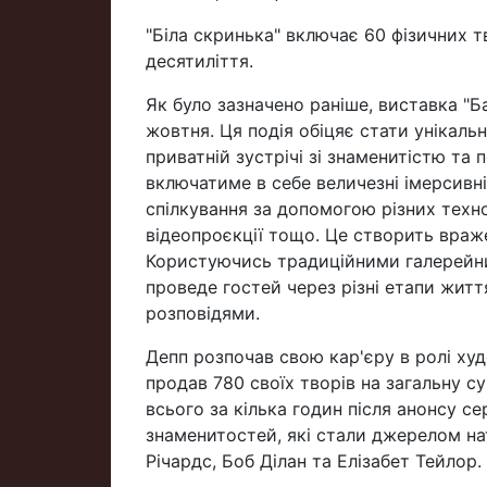
"Біла скринька" включає 60 фізичних 
десятиліття.
Як було зазначено раніше, виставка "Ба
жовтня. Ця подія обіцяє стати унікаль
приватній зустрічі зі знаменитістю та 
включатиме в себе величезні імерсивн
спілкування за допомогою різних техно
відеопроєкції тощо. Це створить враже
Користуючись традиційними галерейн
проведе гостей через різні етапи житт
розповідями.
Депп розпочав свою кар'єру в ролі худ
продав 780 своїх творів на загальну су
всього за кілька годин після анонсу се
знаменитостей, які стали джерелом нат
Річардс, Боб Ділан та Елізабет Тейлор.