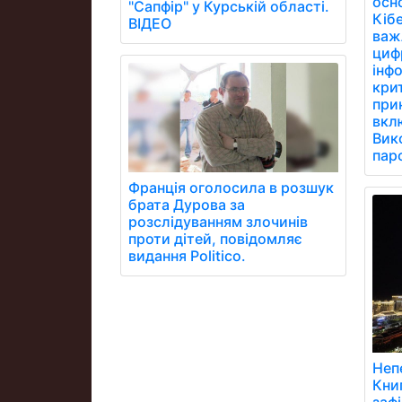
осн
"Сапфір" у Курській області.
Кібе
ВІДЕО
важ
цифр
інфо
кри
при
вклю
Вик
паро
Франція оголосила в розшук
брата Дурова за
розслідуванням злочинів
проти дітей, повідомляє
видання Politico.
Неп
Книг
зафі