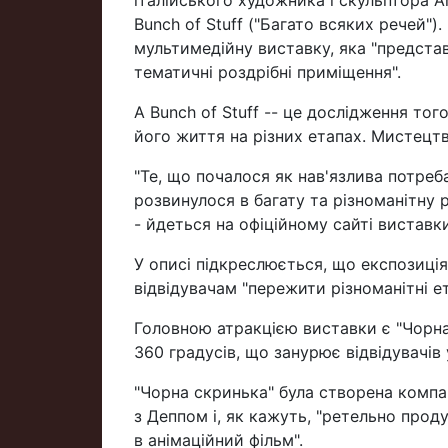
Bunch of Stuff ("Багато всяких речей")
мультимедійну виставку, яка "представл
тематичні роздрібні приміщення".
A Bunch of Stuff -- це дослідження то
його життя на різних етапах. Мистецт
"Те, що почалося як нав'язлива потреб
розвинулося в багату та різноманітну 
- йдеться на офіційному сайті виставки
У описі підкреслюється, що експозиція
відвідувачам "пережити різноманітні е
Головною атракцією виставки є "Чорна
360 градусів, що занурює відвідувачів 
"Чорна скринька" була створена компані
з Деппом і, як кажуть, "ретельно про
в анімаційний фільм".