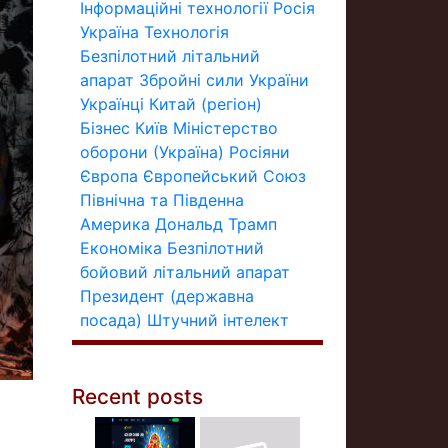
Інформаційні технології
Росія
Україна
Технологія
Безпілотний літальний
апарат
Збройні сили України
Українці
Китай (регіон)
Бізнес
Київ
Міністерство
оборони (Україна)
Росіяни
Європа
Європейський Союз
Північна та Південна
Америка
Дональд Трамп
Економіка
Безпілотний
бойовий літальний апарат
Президент (державна
посада)
Штучний інтелект
Recent posts