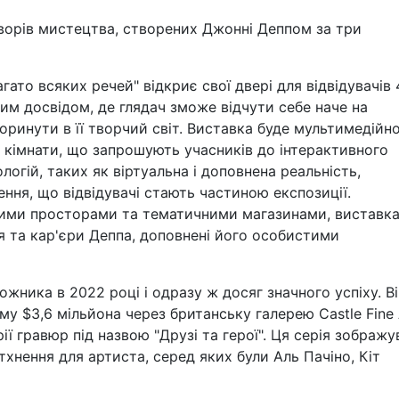
творів мистецтва, створених Джонні Деппом за три
гато всяких речей" відкриє свої двері для відвідувачів 
ним досвідом, де глядач зможе відчути себе наче на
поринути в її творчий світ. Виставка буде мультимедійно
і кімнати, що запрошують учасників до інтерактивного
логій, таких як віртуальна і доповнена реальність,
ння, що відвідувачі стають частиною експозиції.
ими просторами та тематичними магазинами, виставк
я та кар'єри Деппа, доповнені його особистими
ожника в 2022 році і одразу ж досяг значного успіху. Ві
му $3,6 мільйона через британську галерею Castle Fine 
рії гравюр під назвою "Друзі та герої". Ця серія зображу
хнення для артиста, серед яких були Аль Пачіно, Кіт