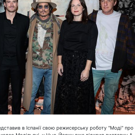
едставив в Іспанії свою режисерську роботу "Моді" про
Амедео Модільяні, у Нью-Йорку вже відкрив виставку A