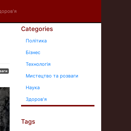
доров'я
Categories
Політика
Бізнес
Технологія
ваги
Мистецтво та розваги
Наука
Здоров'я
Tags