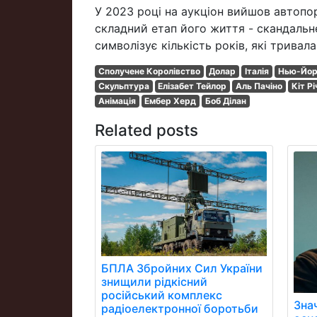
У 2023 році на аукціон вийшов автопор
складний етап його життя - скандальн
символізує кількість років, які тривал
Сполучене Королівство
Долар
Італія
Нью-Йор
Скульптура
Елізабет Тейлор
Аль Пачіно
Кіт Р
Анімація
Ембер Херд
Боб Ділан
Related posts
БПЛА Збройних Сил України
знищили рідкісний
російський комплекс
Зна
радіоелектронної боротьби