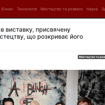
Бізнес
Технологія
Мистецтво та розваги
Наука
З
в виставку, присвячену
тецтву, що розкриває його
Мистецтво та роз