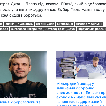
трет Джонні Деппа під назвою "Пʼять", який відобража
е розлучення з екс-дружиною Ембер Герд. Назва твору
а їхня судова боротьба.
к
Іспанія
Художник.
Джонні Депп
Експозиція
Амедео Модільяні
ічардс
Виготовлення принтів
Автопортрет
Друзі
Віртуальна реальн
Мільярдний вклад у
зміцнення оборонної
спроможності. Які сектор
економіки найбільш акти
наповнюють державний
чення кібербезпеки та