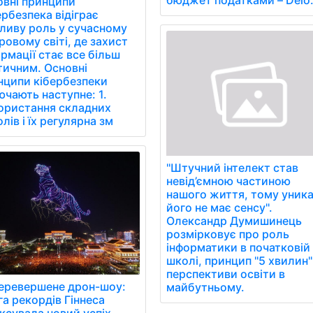
бюджет податками – Delo
овні принципи
рбезпека відіграє
ливу роль у сучасному
овому світі, де захист
рмації стає все більш
тичним. Основні
нципи кібербезпеки
чають наступне: 1.
ористання складних
лів і їх регулярна зм
''Штучний інтелект став
невід’ємною частиною
нашого життя, тому уник
його не має сенсу''.
Олександр Думишинець
розмірковує про роль
інформатики в початковій
школі, принцип ''5 хвилин''
перспективи освіти в
еревершене дрон-шоу:
майбутньому.
а рекордів Гіннеса
ксувала новий успіх.