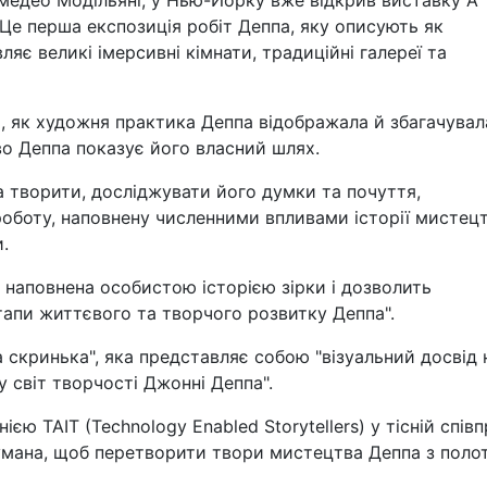
. Це перша експозиція робіт Деппа, яку описують як
яє великі імерсивні кімнати, традиційні галереї та
го, як художня практика Деппа відображала й збагачувал
во Деппа показує його власний шлях.
а творити, досліджувати його думки та почуття,
роботу, наповнену численними впливами історії мистецт
.
 наповнена особистою історією зірки і дозволить
тапи життєвого та творчого розвитку Деппа".
 скринька", яка представляє собою "візуальний досвід 
у світ творчості Джонні Деппа".
єю TAIT (Technology Enabled Storytellers) у тісній співп
думана, щоб перетворити твори мистецтва Деппа з поло