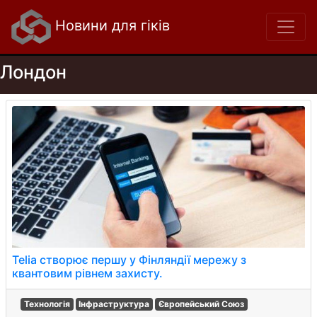
Новини для гіків
Лондон
Telia створює першу у Фінляндії мережу з
квантовим рівнем захисту.
Технологія
Інфраструктура
Європейський Союз