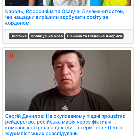
Кароль, Єфросиніна та Осадча: 5 знаменитостей,
чиї нащадки вирішили здобувати освіту за
кордоном
Політика
Французька мова
Північна та Південна Америка
Сергій Данилов: На окупованому півдні процвітає
рейдерство, російська мафія через фіктивні
компанії контролює доходи та території - Центр
журналістських розслідувань