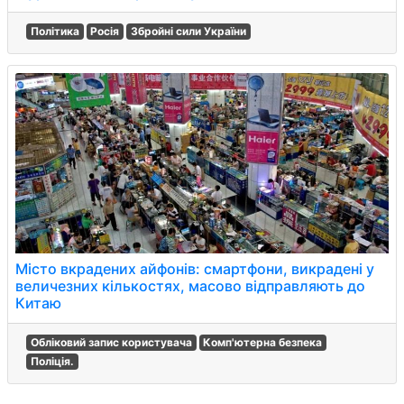
Політика
Росія
Збройні сили України
Місто вкрадених айфонів: смартфони, викрадені у
величезних кількостях, масово відправляють до
Китаю
Обліковий запис користувача
Комп'ютерна безпека
Поліція.