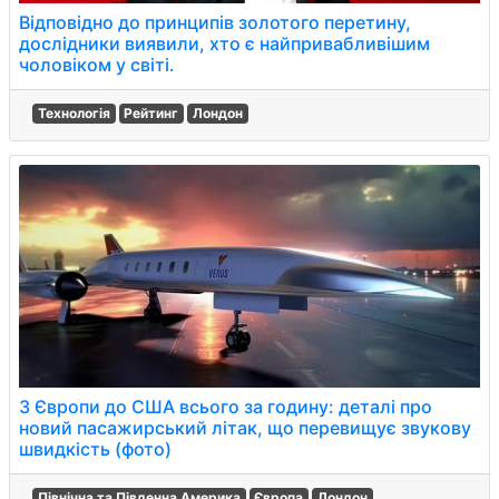
Відповідно до принципів золотого перетину,
дослідники виявили, хто є найпривабливішим
чоловіком у світі.
Технологія
Рейтинг
Лондон
З Європи до США всього за годину: деталі про
новий пасажирський літак, що перевищує звукову
швидкість (фото)
Північна та Південна Америка
Європа
Лондон