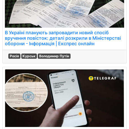
В Україні планують запровадити новий спосіб
вручення повісток: деталі розкрили в Міністерстві
оборони - Інформація | Експрес онлайн
Росія
Курськ
Володимир Путін