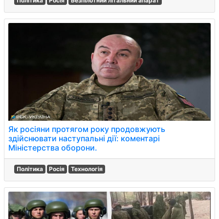
Політика
Росія
Безпілотний літальний апарат
Як росіяни протягом року продовжують
здійснювати наступальні дії: коментарі
Міністерства оборони.
Політика
Росія
Технологія