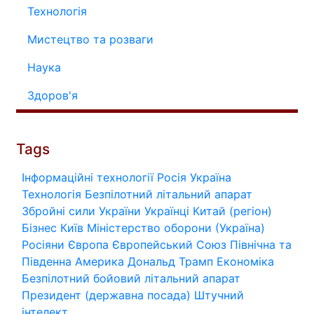
Технологія
Мистецтво та розваги
Наука
Здоров'я
Tags
Інформаційні технології
Росія
Україна
Технологія
Безпілотний літальний апарат
Збройні сили України
Українці
Китай (регіон)
Бізнес
Київ
Міністерство оборони (Україна)
Росіяни
Європа
Європейський Союз
Північна та
Південна Америка
Дональд Трамп
Економіка
Безпілотний бойовий літальний апарат
Президент (державна посада)
Штучний
інтелект