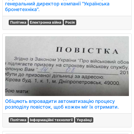
генеральний директор компанії "Українська
бронетехніка".
Політика
Електронна війна
Росія
Обіцяють впровадити автоматизацію процесу
розподілу повісток, щоб кожен міг їх отримати.
Політика
Інформаційні технології
Українці