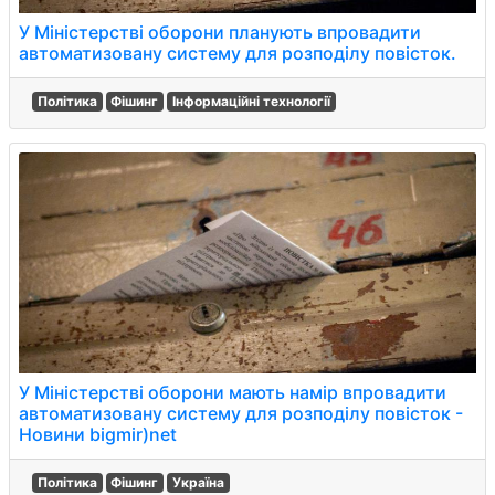
У Міністерстві оборони планують впровадити
автоматизовану систему для розподілу повісток.
Політика
Фішинг
Інформаційні технології
У Міністерстві оборони мають намір впровадити
автоматизовану систему для розподілу повісток -
Новини bigmir)net
Політика
Фішинг
Україна