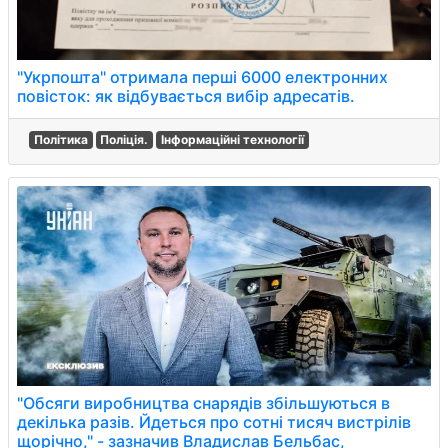
"Укрпошта" отримала перші 6000 електронних
повісток: як відбувається вибір адресатів.
Політика
Поліція.
Інформаційні технології
"Обсяги виробництва снарядів збільшуються в
декілька разів. Йдеться про сотні тисяч вистрілів
щорічно," - зазначив Владислав Бельбас,