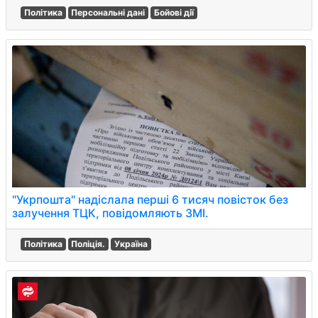
Політика
Персональні дані
Бойові дії
"Укрпошта" надіслала перші 6 тисяч повісток без
залучення ТЦК, повідомляють ЗМІ.
Політика
Поліція.
Україна