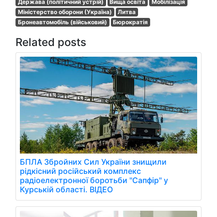
Держава (політичний устрій)
Вища освіта
Мобілізація
Міністерство оборони (Україна)
Литва
Бронеавтомобіль (військовий)
Бюрократія
Related posts
БПЛА Збройних Сил України знищили
рідкісний російський комплекс
радіоелектронної боротьби "Сапфір" у
Курській області. ВІДЕО