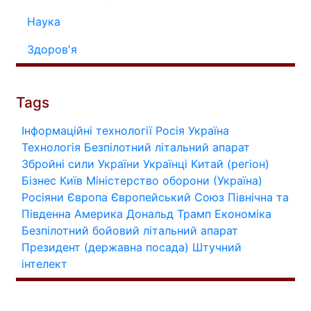
Наука
Здоров'я
Tags
Інформаційні технології
Росія
Україна
Технологія
Безпілотний літальний апарат
Збройні сили України
Українці
Китай (регіон)
Бізнес
Київ
Міністерство оборони (Україна)
Росіяни
Європа
Європейський Союз
Північна та
Південна Америка
Дональд Трамп
Економіка
Безпілотний бойовий літальний апарат
Президент (державна посада)
Штучний
інтелект