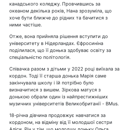
канадського коледжу. Провчившись за
океаном декілька років, Нана зрозуміла, що
хоче бути ближче до рідних та бачитися з
ними частіше.
Отже, вона прийняла рішення вступити до
університету в Нідерландах. Єфросиніна
поділилася, що її донька здобуває освіту за
спеціальністю політологія.
Співачка разом з дітьми у 2022 році виїхала за
кордон. Тоді її старша донька Марія саме
закінчувала школу і їй потрібно було
визначитися з вишем. Зіркова матуся з
донькою обрали один із найпрестижніших
музичних університетів Великобританії - BMus.
18-річна дівчина продовжує навчатися за
кордоном, на відміну від її молодшої сестри
Аліси. Річ у тім, що молодшу доньку Ольга