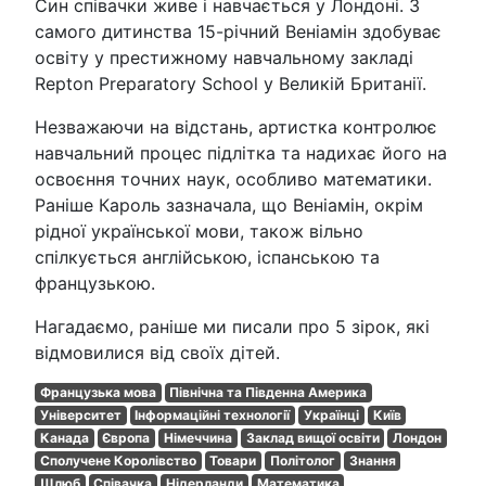
Син співачки живе і навчається у Лондоні. З
самого дитинства 15-річний Веніамін здобуває
освіту у престижному навчальному закладі
Repton Preparatory School у Великій Британії.
Незважаючи на відстань, артистка контролює
навчальний процес підлітка та надихає його на
освоєння точних наук, особливо математики.
Раніше Кароль зазначала, що Веніамін, окрім
рідної української мови, також вільно
спілкується англійською, іспанською та
французькою.
Нагадаємо, раніше ми писали про 5 зірок, які
відмовилися від своїх дітей.
Французька мова
Північна та Південна Америка
Університет
Інформаційні технології
Українці
Київ
Канада
Європа
Німеччина
Заклад вищої освіти
Лондон
Сполучене Королівство
Товари
Політолог
Знання
Шлюб
Співачка
Нідерланди
Математика