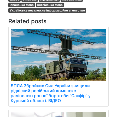
Іспанська мова
Англійська мова
Українське незалежне інформаційне агентство
Related posts
БПЛА Збройних Сил України знищили
рідкісний російський комплекс
радіоелектронної боротьби "Сапфір" у
Курській області. ВІДЕО