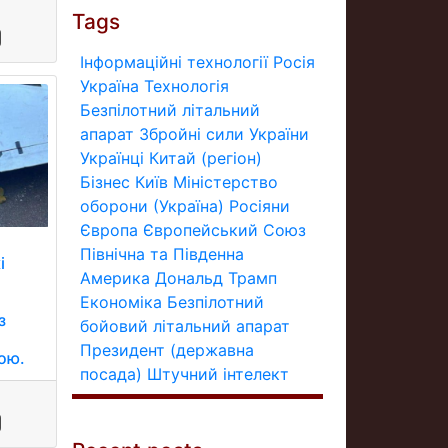
Tags
Інформаційні технології
Росія
Україна
Технологія
Безпілотний літальний
апарат
Збройні сили України
Українці
Китай (регіон)
Бізнес
Київ
Міністерство
оборони (Україна)
Росіяни
Європа
Європейський Союз
Північна та Південна
і
Америка
Дональд Трамп
Економіка
Безпілотний
з
бойовий літальний апарат
Президент (державна
ою.
посада)
Штучний інтелект