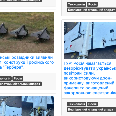
Технологія
Росія
Безпілотний літальний апарат
їнські розвідники виявили
лі конструкції російського
ГУР: Росія намагається
а "Гербера".
дезорієнтувати українськ
повітряні сили,
використовуючи дрон-
нологія
Росія
приманку, виготовлений 
пілотний літальний апарат
фанери та оснащений
закордонною електронік
Технологія
Росія
Безпілотний літальний апарат