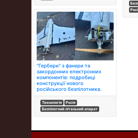
Без
Рос
"Гербери" з фанери та
закордонних електронних
компонентів: подробиці
конструкції нового
російського безпілотника.
Технологія
Росія
Безпілотний літальний апарат