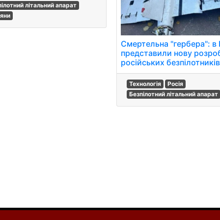
пілотний літальний апарат
іяни
Смертельна "гербера": в
представили нову розро
російських безпілотників
Технологія
Росія
Безпілотний літальний апарат