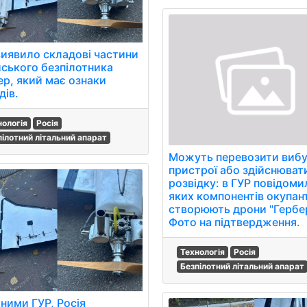
виявило складові частини
йського безпілотника
ер, який має ознаки
дів.
нологія
Росія
пілотний літальний апарат
Можуть перевозити вибу
пристрої або здійснюват
розвідку: в ГУР повідоми
яких компонентів окупан
створюють дрони "Гербе
Фото на підтвердження.
Технологія
Росія
Безпілотний літальний апарат
аними ГУР, Росія