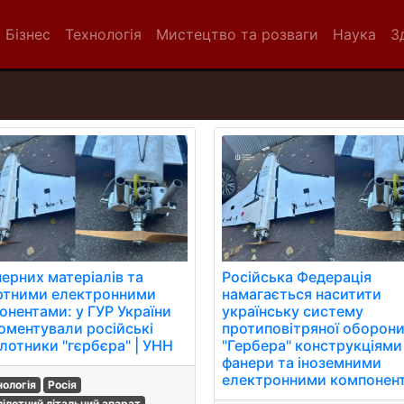
Бізнес
Технологія
Мистецтво та розваги
Наука
З
нерних матеріалів та
Російська Федерація
ртними електронними
намагається наситити
онентами: у ГУР України
українську систему
оментували російські
протиповітряної оборон
ілотники "гєрбєра" | УНН
"Гербера" конструкціями
фанери та іноземними
електронними компонен
нологія
Росія
пілотний літальний апарат