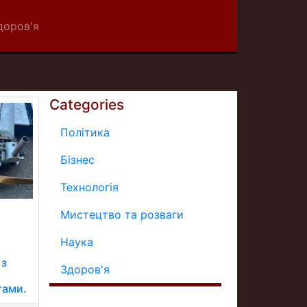
доров'я
Categories
Політика
Бізнес
Технологія
Мистецтво та розваги
Наука
и
 з
Здоров'я
тами.