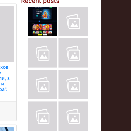
Recent posts
хові
и
ли, з
ти
ра".