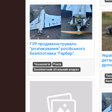
ГУР продемонструвало
"розпакування" російського
безпілотника "Гербер".
Укра
дета
дрон
Технологія
Росія
Безпілотний літальний апарат
Тех
Без