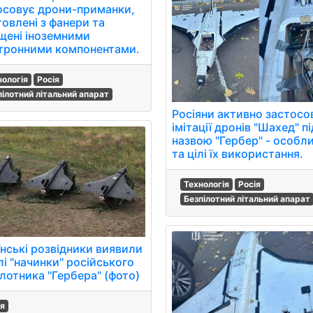
осовує дрони-приманки,
товлені з фанери та
щені іноземними
тронними компонентами.
нологія
Росія
пілотний літальний апарат
Росіяни активно застос
імітації дронів "Шахед" пі
назвою "Гербер" - особл
та цілі їх використання.
Технологія
Росія
Безпілотний літальний апарат
їнські розвідники виявили
лі "начинки" російського
ілотника "Гербера" (фото)
ія