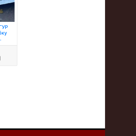
 ГУР
бку
.