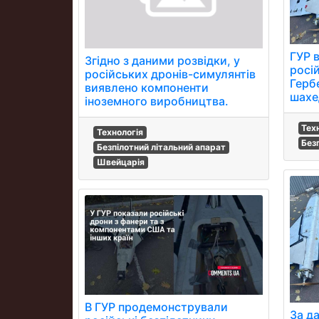
ГУР 
Згідно з даними розвідки, у
росі
російських дронів-симулянтів
Герб
виявлено компоненти
шахе
іноземного виробництва.
Тех
Технологія
Без
Безпілотний літальний апарат
Швейцарія
В ГУР продемонстрували
За д