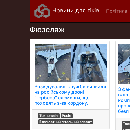
Новини для гіків
Політика
Фюзеляж
Розвідувальні служби виявили
З фа
на російському дроні
імпо
"Гербера" елементи, що
комп
походять з-за кордону.
прок
безп
Технологія
Росія
Безпілотний літальний апарат
Тех
Без