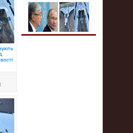
овують
д
ивості