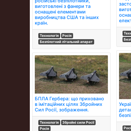
російські безпілотники,
заст
виготовлені з фанери та
виго
оснащені елементами
осна
виробництва США та інших
елек
країн.
Тех
Технологія
Росія
Без
Безпілотний літальний апарат
БПЛА Гербера: що приховано
Укра
в імітаційних цілях Збройних
дета
Сил Росії, зображення.
безп
Технологія
Збройні сили Росії
Рос
Росія