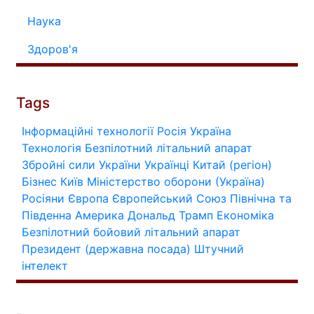
Наука
Здоров'я
Tags
Інформаційні технології
Росія
Україна
Технологія
Безпілотний літальний апарат
Збройні сили України
Українці
Китай (регіон)
Бізнес
Київ
Міністерство оборони (Україна)
Росіяни
Європа
Європейський Союз
Північна та
Південна Америка
Дональд Трамп
Економіка
Безпілотний бойовий літальний апарат
Президент (державна посада)
Штучний
інтелект