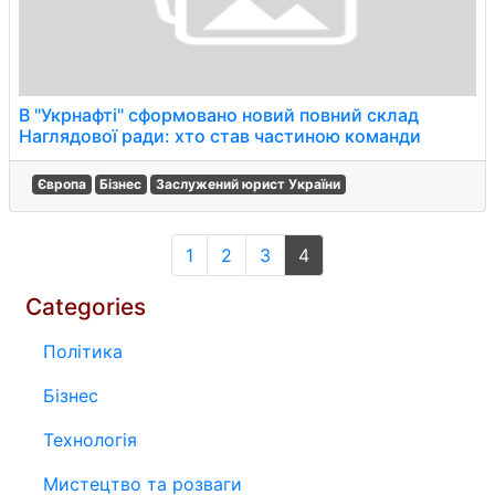
В "Укрнафті" сформовано новий повний склад
Наглядової ради: хто став частиною команди
Європа
Бізнес
Заслужений юрист України
1
2
3
4
Categories
Політика
Бізнес
Технологія
Мистецтво та розваги