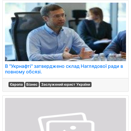
В "Укрнафті" затверджено склад Наглядової ради в
повному обсязі.
Європа
Бізнес
Заслужений юрист України