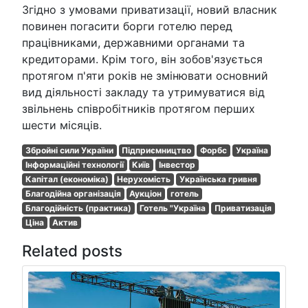
Згідно з умовами приватизації, новий власник
повинен погасити борги готелю перед
працівниками, державними органами та
кредиторами. Крім того, він зобов'язується
протягом п'яти років не змінювати основний
вид діяльності закладу та утримуватися від
звільнень співробітників протягом перших
шести місяців.
Збройні сили України
Підприємництво
Форбс
Україна
Інформаційні технології
Київ
Інвестор
Капітал (економіка)
Нерухомість
Українська гривня
Благодійна організація
Аукціон
готель
Благодійність (практика)
Готель "Україна
Приватизація
Ціна
Актив
Related posts