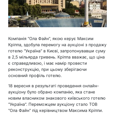
Компанія "Ола Файн", якою керує Максим
Кріппа, здобула перемогу на аукціоні з продажу
готелю "Україна" в Києві, запропонувавши суму
в 2,5 мільярда гривень. Кріппа вважає, що ціна
є справедливою, і має намір провести
реконструкцію, при цьому зберігаючи
основний профіль готелю.
18 вересня в результаті проведення онлайн-
аукціону було обрано компанію, яка стане
новим власником знакового київського готелю
"Україна". Переможцем аукціону стало ТОВ
"Ола Файн" під керівництвом Максима Кріппи.