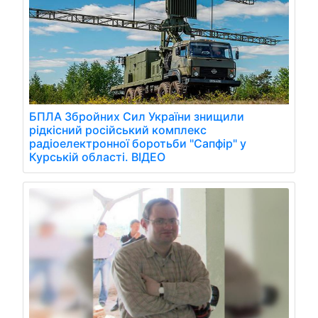
БПЛА Збройних Сил України знищили
рідкісний російський комплекс
радіоелектронної боротьби "Сапфір" у
Курській області. ВІДЕО