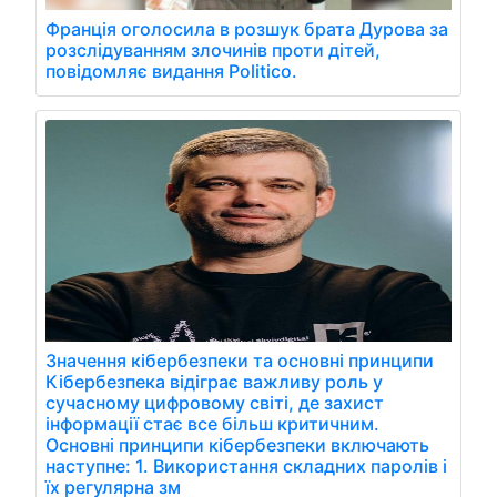
Франція оголосила в розшук брата Дурова за
розслідуванням злочинів проти дітей,
повідомляє видання Politico.
Значення кібербезпеки та основні принципи
Кібербезпека відіграє важливу роль у
сучасному цифровому світі, де захист
інформації стає все більш критичним.
Основні принципи кібербезпеки включають
наступне: 1. Використання складних паролів і
їх регулярна зм