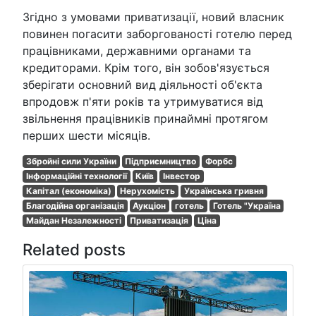
Згідно з умовами приватизації, новий власник
повинен погасити заборгованості готелю перед
працівниками, державними органами та
кредиторами. Крім того, він зобов'язується
зберігати основний вид діяльності об'єкта
впродовж п'яти років та утримуватися від
звільнення працівників принаймні протягом
перших шести місяців.
Збройні сили України
Підприємництво
Форбс
Інформаційні технології
Київ
Інвестор
Капітал (економіка)
Нерухомість
Українська гривня
Благодійна організація
Аукціон
готель
Готель "Україна
Майдан Незалежності
Приватизація
Ціна
Related posts