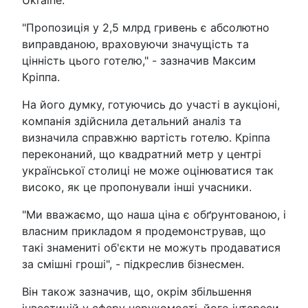
"Пропозиція у 2,5 млрд гривень є абсолютно
виправданою, враховуючи значущість та
цінність цього готелю," - зазначив Максим
Кріппа.
На його думку, готуючись до участі в аукціоні,
компанія здійснила детальний аналіз та
визначила справжню вартість готелю. Кріппа
переконаний, що квадратний метр у центрі
української столиці не може оцінюватися так
високо, як це пропонували інші учасники.
"Ми вважаємо, що наша ціна є обґрунтованою, і
власним прикладом я продемонстрував, що
такі знамениті об'єкти не можуть продаватися
за смішні гроші", - підкреслив бізнесмен.
Він також зазначив, що, окрім збільшення
інвестицій у сферу нерухомості, його інтереси