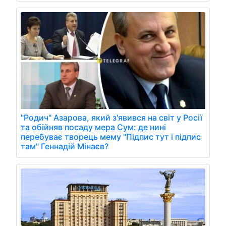
"Родич" Азарова, який з'явився на світ у Росії
та обійняв посаду мера Сум: де нині
перебуває творець мему "Підпис тут і підпис
там" Геннадій Мінаєв?