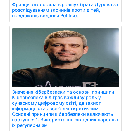
Франція оголосила в розшук брата Дурова за
розслідуванням злочинів проти дітей,
повідомляє видання Politico.
Значення кібербезпеки та основні принципи
Кібербезпека відіграє важливу роль у
сучасному цифровому світі, де захист
інформації стає все більш критичним.
Основні принципи кібербезпеки включають
наступне: 1. Використання складних паролів і
їх регулярна зм