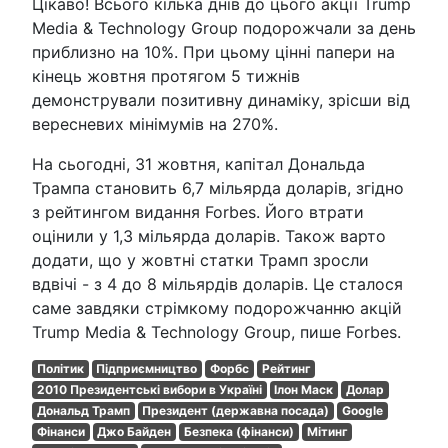
Цікаво! Всього кілька днів до цього акції Trump
Media & Technology Group подорожчали за день
приблизно на 10%. При цьому цінні папери на
кінець жовтня протягом 5 тижнів
демонстрували позитивну динаміку, зрісши від
вересневих мінімумів на 270%.
На сьогодні, 31 жовтня, капітал Дональда
Трампа становить 6,7 мільярда доларів, згідно
з рейтингом видання Forbes. Його втрати
оцінили у 1,3 мільярда доларів. Також варто
додати, що у жовтні статки Трамп зросли
вдвічі - з 4 до 8 мільярдів доларів. Це сталося
саме завдяки стрімкому подорожчанню акцій
Trump Media & Technology Group, пише Forbes.
Політик
Підприємництво
Форбс
Рейтинг
2010 Президентські вибори в Україні
Ілон Маск
Долар
Дональд Трамп
Президент (державна посада)
Google
Фінанси
Джо Байден
Безпека (фінанси)
Мітинг