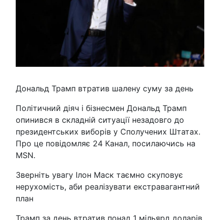
Дональд Трамп втратив шалену суму за день
Політичний діяч і бізнесмен Дональд Трамп
опинився в складній ситуації незадовго до
президентських виборів у Сполучених Штатах.
Про це повідомляє 24 Канал, посилаючись на
MSN.
Зверніть увагу Ілон Маск таємно скуповує
нерухомість, аби реалізувати екстравагантний
план
Трамп за день втратив понад 1 мільярд доларів.