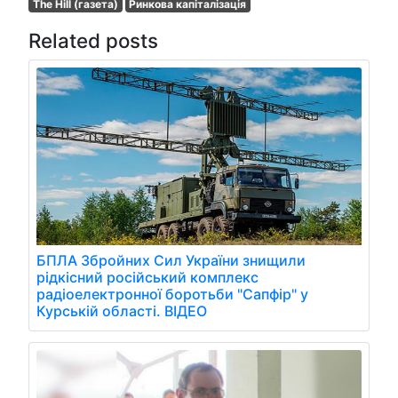
The Hill (газета)
Ринкова капіталізація
Related posts
БПЛА Збройних Сил України знищили
рідкісний російський комплекс
радіоелектронної боротьби "Сапфір" у
Курській області. ВІДЕО