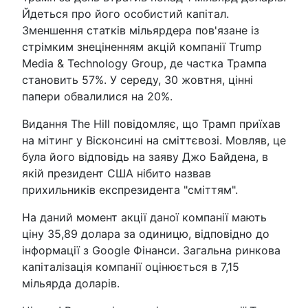
Йдеться про його особистий капітал.
Зменшення статків мільярдера пов'язане із
стрімким знеціненням акцій компанії Trump
Media & Technology Group, де частка Трампа
становить 57%. У середу, 30 жовтня, цінні
папери обвалилися на 20%.
Видання The Hill повідомляє, що Трамп приїхав
на мітинг у Вісконсині на сміттєвозі. Мовляв, це
була його відповідь на заяву Джо Байдена, в
якій президент США нібито назвав
прихильників експрезидента "сміттям".
На даний момент акції даної компанії мають
ціну 35,89 долара за одиницю, відповідно до
інформації з Google Фінанси. Загальна ринкова
капіталізація компанії оцінюється в 7,15
мільярда доларів.