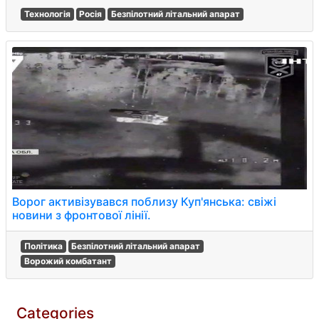
Технологія
Росія
Безпілотний літальний апарат
Ворог активізувався поблизу Куп'янська: свіжі
новини з фронтової лінії.
Політика
Безпілотний літальний апарат
Ворожий комбатант
Categories