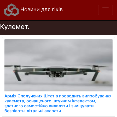
Новини для гіків
Кулемет.
Армія Сполучених Штатів проводить випробування
кулемета, оснащеного штучним інтелектом,
здатного самостійно виявляти і знищувати
безпілотні літальні апарати.