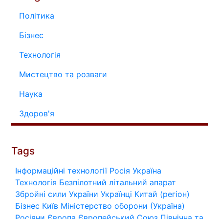
Політика
Бізнес
Технологія
Мистецтво та розваги
Наука
Здоров'я
Tags
Інформаційні технології
Росія
Україна
Технологія
Безпілотний літальний апарат
Збройні сили України
Українці
Китай (регіон)
Бізнес
Київ
Міністерство оборони (Україна)
Росіяни
Європа
Європейський Союз
Північна та