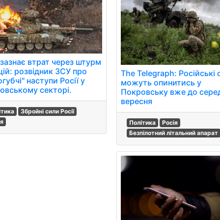
 зазнає втрат через штурм
цій: розвідник ЗСУ про
The Telegraph: Російські
губчі" наступи Росії у
можуть опинитись у
овському секторі.
Покровську вже до сере
вересня
ітика
Збройні сили Росії
ія
Політика
Росія
Безпілотний літальний апарат