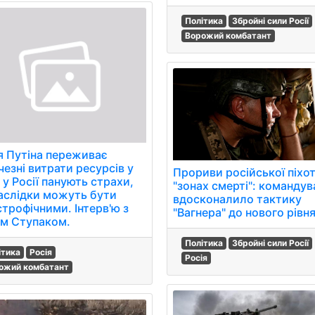
Політика
Збройні сили Росії
Ворожий комбатант
я Путіна переживає
езні витрати ресурсів у
Прориви російської піхот
: у Росії панують страхи,
"зонах смерті": командув
аслідки можуть бути
вдосконалило тактику
строфічними. Інтерв'ю з
"Вагнера" до нового рівня
ом Ступаком.
Політика
Збройні сили Росії
ітика
Росія
Росія
ожий комбатант