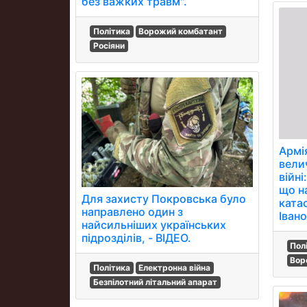
без важких травм".
Політика
Ворожий комбатант
Росіяни
Армі
велич
війні
що н
Для захисту Покровська було
ката
направлено один з
Іван
найсильніших українських
підрозділів, - ВІДЕО.
Пол
Вор
Політика
Електронна війна
Безпілотний літальний апарат