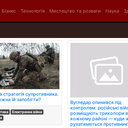
Бізнес
Технологія
Мистецтво та розваги
Наука
З
а стратегія супротивника.
ожна їй запобігти?
Вугледар опинився під
контролем: російські вій
ітика
Електронна війна
розміщують триколори 
ія
кожному районі — куди ж
рухатиметься противник