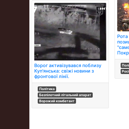
Рота
пози
"само
Покр
Ворог активізувався поблизу
Пол
Куп'янська: свіжі новини з
Рос
фронтової лінії.
Політика
Безпілотний літальний апарат
Ворожий комбатант