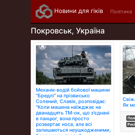
Новини для гіків
Політика
Покровськ, Україна
Механік-водій бойової машини
"Бредлі" на прізвисько
Свіж
Солений, Славік, розповідає:
Як м
"Коли машина наїжджає на
дванадцять ТМ-ок, що з'єднані
в ланцюг, вона просто
Пол
розвертає носа, але всі
Рос
залишаються неушкодженими,