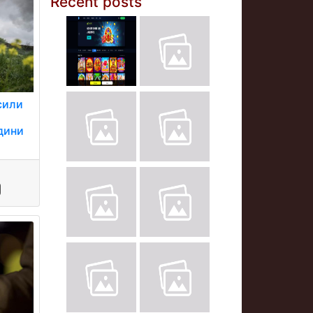
Recent posts
 сили
дини