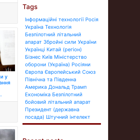
Tags
Інформаційні технології
Росія
Україна
Технологія
Безпілотний літальний
апарат
Збройні сили України
Українці
Китай (регіон)
Бізнес
Київ
Міністерство
оборони (Україна)
Росіяни
Європа
Європейський Союз
и у
Північна та Південна
ання
Америка
Дональд Трамп
Економіка
Безпілотний
.
бойовий літальний апарат
Президент (державна
посада)
Штучний інтелект