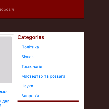
доров'я
Categories
Політика
Бізнес
Технологія
Мистецтво та розваги
Наука
ська
Здоров'я
в
 далі
?