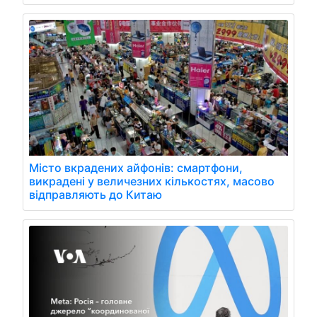
Місто вкрадених айфонів: смартфони,
викрадені у величезних кількостях, масово
відправляють до Китаю