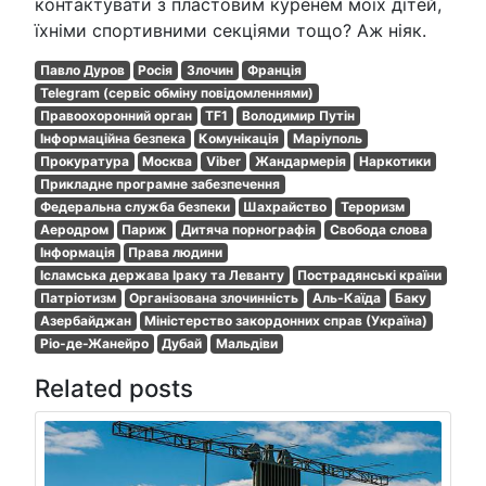
контактувати з пластовим куренем моїх дітей,
їхніми спортивними секціями тощо? Аж ніяк.
Павло Дуров
Росія
Злочин
Франція
Telegram (сервіс обміну повідомленнями)
Правоохоронний орган
TF1
Володимир Путін
Інформаційна безпека
Комунікація
Маріуполь
Прокуратура
Москва
Viber
Жандармерія
Наркотики
Прикладне програмне забезпечення
Федеральна служба безпеки
Шахрайство
Тероризм
Аеродром
Париж
Дитяча порнографія
Свобода слова
Інформація
Права людини
Ісламська держава Іраку та Леванту
Пострадянські країни
Патріотизм
Організована злочинність
Аль-Каїда
Баку
Азербайджан
Міністерство закордонних справ (Україна)
Ріо-де-Жанейро
Дубай
Мальдіви
Related posts