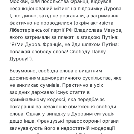
Москви, біля посольства Франції, відбувся
несанкціонований мітинг на підтримку Дурова.
І, що дивно, захід не розганяли, а затримання
фактично не проводилися (окрім активіста
Лібертаріанської партії РФ Владислава Мазура,
якого затримали за плакат із згадкою Путіна:
"Я/Ми Дуров. Франціє, не йди шляхом Путіна:
поважай свободу слова! Свободу Павлу
Дурову!").
Безумовно, свобода слова є видатним
досягненням демократичного суспільства, яке
не викликає сумнівів. Практично в усіх
західних державах існує стаття в
кримінальному кодексі, яка передбачає
покарання за незаконне обмеження свободи
слова. Однак у випадку з Дуровим ситуація
дещо інша. Французькі правоохоронні органи
звинувачують його в недостатній модерації