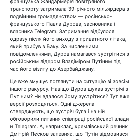
французька Жандармерія повітряного
транспорту затримала 39-річного мільярдера з
подвійним громадянством — російсько-
французького Павла Дурова, засновника і
власника Telegram. Затримання відбулося
одразу після його виходу з приватного літака,
який прибув з Баку. За численними
повідомленнями, Дуров намагався зустрітися з
російським лідером Владіміром Путіним під
час його візиту до Азербайджану.
Це вже змушує поглянути на ситуацію зі зовсім
іншого ракурсу. Навіщо Дуров шукав зустрічі з
Путіним? Чи вдалося йому зустрітися? Тут вже
версії розходяться. Одні джерела
стверджують, що зустріч була і на ній
обговорили питання співпраці російської влади
й Telegram. А, наприклад, кремлівський речник
Дмітрій Пєсков запевняє, що Путін відмовився