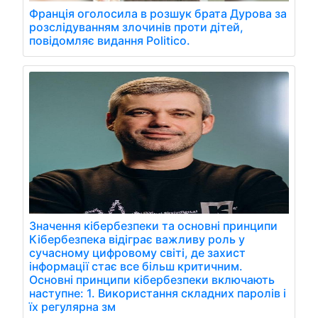
Франція оголосила в розшук брата Дурова за
розслідуванням злочинів проти дітей,
повідомляє видання Politico.
Значення кібербезпеки та основні принципи
Кібербезпека відіграє важливу роль у
сучасному цифровому світі, де захист
інформації стає все більш критичним.
Основні принципи кібербезпеки включають
наступне: 1. Використання складних паролів і
їх регулярна зм