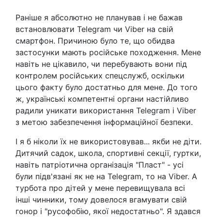
Раніше я абсолютно не планував і не бажав
встановлювати Telegram чи Viber на свій
смартфон. Причиною було те, що обидва
застосунки мають російське походження. Мене
навіть не цікавило, чи перебувають вони під
контролем російських спецслужб, оскільки
цього факту було достатньо для мене. До того
ж, українські компетентні органи настійливо
радили уникати використання Telegram і Viber
з метою забезпечення інформаційної безпеки.
І я б ніколи їх не використовував... якби не діти.
Дитячий садок, школа, спортивні секції, гуртки,
навіть патріотична організація "Пласт" - усі
були підв'язані як не на Telegram, то на Viber. А
турбота про дітей у мене перевищувала всі
інші чинники, тому довелося вгамувати свій
гонор і "русофобію, якої недостатньо". Я здався