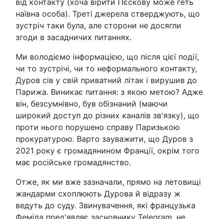
від контакту (хоча вірити Пєскову може геть
наївна особа). Треті джерела стверджують, що
зустріч таки була, але сторони не досягли
згоди в засадничих питаннях.
Ми володіємо інформацією, що після цієї події,
чи то зустрічі, чи то неформального контакту,
Дуров сів у свій приватний літак і вирушив до
Парижа. Виникає питання: з якою метою? Адже
він, безсумнівно, був обізнаний (маючи
широкий доступ до різних каналів зв'язку), що
проти нього порушено справу Паризькою
прокуратурою. Варто зауважити, що Дуров з
2021 року є громадянином Франції, окрім того
має російське громадянство.
Отже, як ми вже зазначали, прямо на летовищі
жандарми схоплюють Дурова й відразу ж
ведуть до суду. Звинувачення, які французька
Феміда пред'являє засновнику Telegram, не