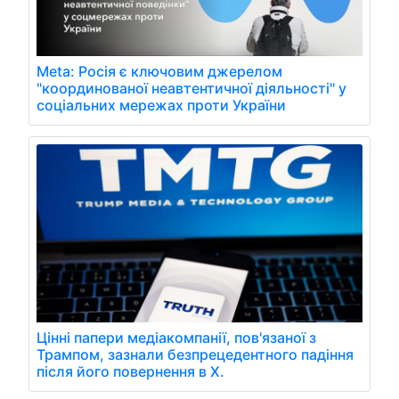
Meta: Росія є ключовим джерелом
"координованої неавтентичної діяльності" у
соціальних мережах проти України
Цінні папери медіакомпанії, пов'язаної з
Трампом, зазнали безпрецедентного падіння
після його повернення в X.