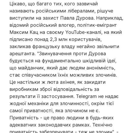
Цікаво, що багато тих, кого зазвичай
називають російськими лібералами, рішуче
виступили на захист Павла Дурова. Наприклад,
відомий російський влогер, політик-емігрант
Максим Кац на своєму YouTube-каналі, на який
підписано понад 2,3 млн користувачів,
закликав французьку владу негайно звільнити
арештанта. "Звинувачення проти Дурова
будується на фундаментально шкідливій ідеї,
що майданчик, який дає людям анонімність,
стає співучасником їхніх можливих злочинів.
Це настільки ж люта ахінея, як закидати
виробникам зброї відповідальність за
результати її застосування. Telegram не надає
жодної механіки для злочинності, окрім тієї
самої приватності, яка злочином не є.
Приватність - це право людини в будь-яких
адекватних законодавчих рамках. Технічно
приватність забезпечувати - теж не злочин", -