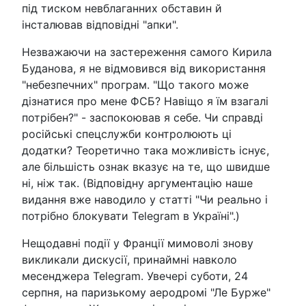
під тиском невблаганних обставин й
інсталював відповідні "апки".
Незважаючи на застереження самого Кирила
Буданова, я не відмовився від використання
"небезпечних" програм. "Що такого може
дізнатися про мене ФСБ? Навіщо я їм взагалі
потрібен?" - заспокоював я себе. Чи справді
російські спецслужби контролюють ці
додатки? Теоретично така можливість існує,
але більшість ознак вказує на те, що швидше
ні, ніж так. (Відповідну аргументацію наше
видання вже наводило у статті "Чи реально і
потрібно блокувати Telegram в Україні".)
Нещодавні події у Франції мимоволі знову
викликали дискусії, принаймні навколо
месенджера Telegram. Увечері суботи, 24
серпня, на паризькому аеродромі "Ле Бурже"