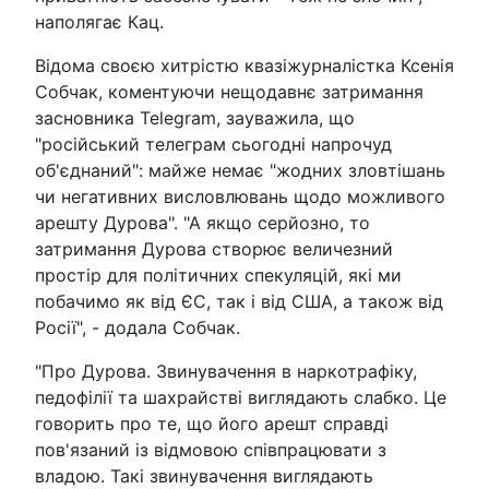
наполягає Кац.
Відома своєю хитрістю квазіжурналістка Ксенія
Собчак, коментуючи нещодавнє затримання
засновника Telegram, зауважила, що
"російський телеграм сьогодні напрочуд
об'єднаний": майже немає "жодних зловтішань
чи негативних висловлювань щодо можливого
арешту Дурова". "А якщо серйозно, то
затримання Дурова створює величезний
простір для політичних спекуляцій, які ми
побачимо як від ЄС, так і від США, а також від
Росії", - додала Собчак.
"Про Дурова. Звинувачення в наркотрафіку,
педофілії та шахрайстві виглядають слабко. Це
говорить про те, що його арешт справді
пов'язаний із відмовою співпрацювати з
владою. Такі звинувачення виглядають