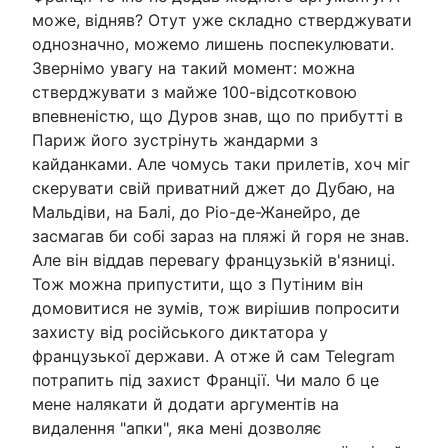
може, відняв? Отут уже складно стверджувати
однозначно, можемо лишень поспекулювати.
Звернімо увагу на такий момент: можна
стверджувати з майже 100-відсотковою
впевненістю, що Дуров знав, що по прибутті в
Париж його зустрінуть жандарми з
кайданками. Але чомусь таки прилетів, хоч міг
скерувати свій приватний джет до Дубаю, на
Мальдіви, на Балі, до Ріо-де-Жанейро, де
засмагав би собі зараз на пляжі й горя не знав.
Але він віддав перевагу французькій в'язниці.
Тож можна припустити, що з Путіним він
домовитися не зумів, тож вирішив попросити
захисту від російського диктатора у
французької держави. А отже й сам Telegram
потрапить під захист Франції. Чи мало б це
мене налякати й додати аргументів на
видалення "апки", яка мені дозволяє