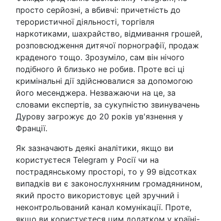
просто серйозні, а вбивчі: причетність до
терористичної діяльності, торгівля
наркотиками, шахрайство, відмивання грошей,
розповсюдження дитячої порнографії, продаж
краденого тощо. Зрозуміло, сам він нічого
подібного й близько не робив. Проте всі ці
кримінальні дії здійснювалися за допомогою
його месенджера. Незважаючи на це, за
словами експертів, за сукупністю звинувачень
Дурову загрожує до 20 років ув'язнення у
Франції.
Як зазначають деякі аналітики, якщо ви
користуєтеся Telegram у Росії чи на
пострадянському просторі, то у 99 відсотках
випадків ви є законослухняним громадянином,
який просто використовує цей зручний і
неконтрольований канал комунікації. Проте,
якщо ви користуєтеся цим додатком у країні-