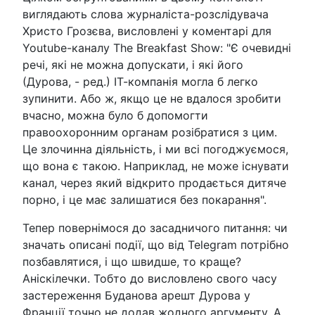
виглядають слова журналіста-розслідувача
Христо Грозєва, висловлені у коментарі для
Youtube-каналу The Breakfast Show: "Є очевидні
речі, які не можна допускати, і які його
(Дурова, - ред.) ІТ-компанія могла б легко
зупинити. Або ж, якщо це не вдалося зробити
вчасно, можна було б допомогти
правоохоронним органам розібратися з цим.
Це злочинна діяльність, і ми всі погоджуємося,
що вона є такою. Наприклад, не може існувати
канал, через який відкрито продається дитяче
порно, і це має залишатися без покарання".
Тепер повернімося до засадничого питання: чи
значать описані події, що від Telegram потрібно
позбавлятися, і що швидше, то краще?
Аніскілечки. Тобто до висловлено свого часу
застереження Буданова арешт Дурова у
Франції точно не додав жодного аргументу. А