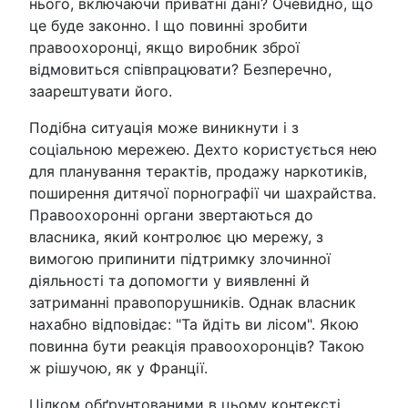
нього, включаючи приватні дані? Очевидно, що
це буде законно. І що повинні зробити
правоохоронці, якщо виробник зброї
відмовиться співпрацювати? Безперечно,
заарештувати його.
Подібна ситуація може виникнути і з
соціальною мережею. Дехто користується нею
для планування терактів, продажу наркотиків,
поширення дитячої порнографії чи шахрайства.
Правоохоронні органи звертаються до
власника, який контролює цю мережу, з
вимогою припинити підтримку злочинної
діяльності та допомогти у виявленні й
затриманні правопорушників. Однак власник
нахабно відповідає: "Та йдіть ви лісом". Якою
повинна бути реакція правоохоронців? Такою
ж рішучою, як у Франції.
Цілком обґрунтованими в цьому контексті