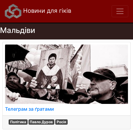
Новини для гіків
Мальдіви
Телеграм за ґратами
Політика
Павло Дуров
Росія