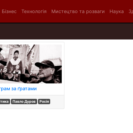
Бізнес
Технологія
Мистецтво та розваги
Наука
З
грам за ґратами
ітика
Павло Дуров
Росія