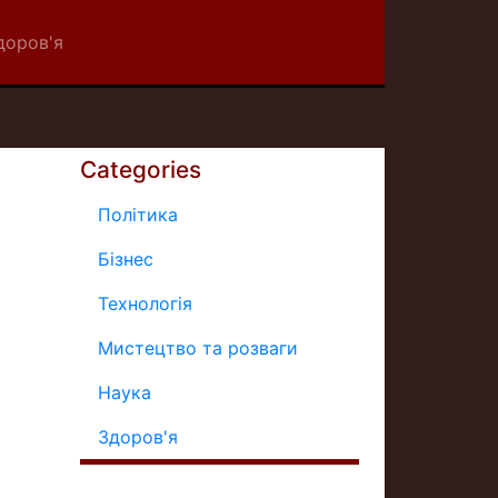
доров'я
Categories
Політика
Бізнес
Технологія
Мистецтво та розваги
Наука
Здоров'я