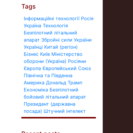
Tags
Інформаційні технології
Росія
Україна
Технологія
Безпілотний літальний
апарат
Збройні сили України
Українці
Китай (регіон)
Бізнес
Київ
Міністерство
оборони (Україна)
Росіяни
Європа
Європейський Союз
Північна та Південна
Америка
Дональд Трамп
Економіка
Безпілотний
бойовий літальний апарат
Президент (державна
посада)
Штучний інтелект