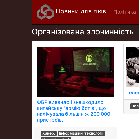
Новини для гіків
Політика
Організована злочинність
Теле
ФБР виявило і знешкодило
Пол
китайську "армію ботів", що
налічувала більш ніж 200 000
пристроїв.
Хакер.
Інформаційні технології