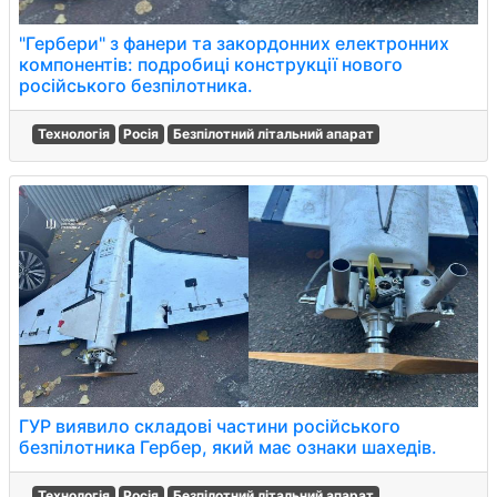
"Гербери" з фанери та закордонних електронних
компонентів: подробиці конструкції нового
російського безпілотника.
Технологія
Росія
Безпілотний літальний апарат
ГУР виявило складові частини російського
безпілотника Гербер, який має ознаки шахедів.
Технологія
Росія
Безпілотний літальний апарат