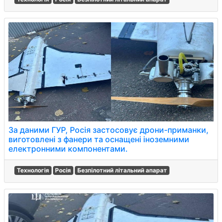
За даними ГУР, Росія застосовує дрони-приманки,
виготовлені з фанери та оснащені іноземними
електронними компонентами.
Технологія
Росія
Безпілотний літальний апарат