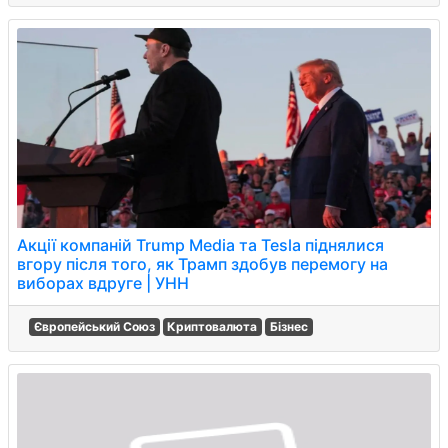
Акції компаній Trump Media та Tesla піднялися
вгору після того, як Трамп здобув перемогу на
виборах вдруге | УНН
Європейський Союз
Криптовалюта
Бізнес