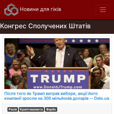
Новини для гіків
Конгрес Сполучених Штатів
Після того як Трамп виграв вибори, акції його
компанії зросли на 300 мільйонів доларів -- Delo.ua
Росія
Криптовалюта
Форбс