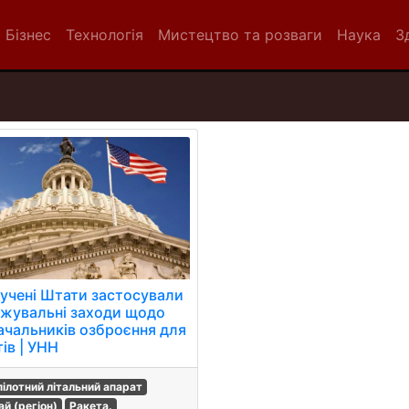
Бізнес
Технологія
Мистецтво та розваги
Наука
З
учені Штати застосували
жувальні заходи щодо
ачальників озброєння для
ів | УНН
пілотний літальний апарат
ай (регіон)
Ракета.