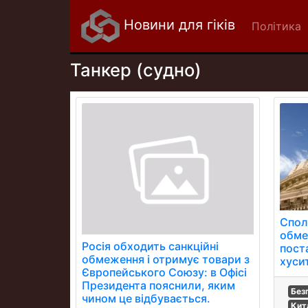
Новини для гіків
Політика
Танкер (судно)
Спол
обме
Росія обходить санкційні
пост
обмеження і отримує товари з
хусит
Європейського Союзу: в Офісі
Президента пояснили, яким
Без
чином це відбувається.
Кит