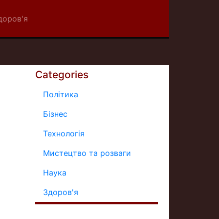
доров'я
Categories
Політика
Бізнес
Технологія
Мистецтво та розваги
Наука
Здоров'я