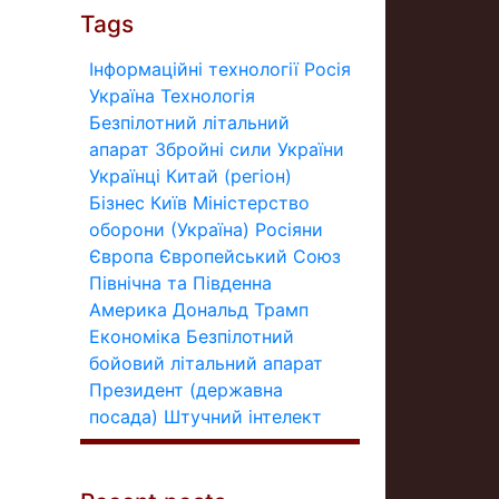
Tags
Інформаційні технології
Росія
Україна
Технологія
Безпілотний літальний
апарат
Збройні сили України
Українці
Китай (регіон)
Бізнес
Київ
Міністерство
оборони (Україна)
Росіяни
Європа
Європейський Союз
Північна та Південна
Америка
Дональд Трамп
Економіка
Безпілотний
бойовий літальний апарат
Президент (державна
посада)
Штучний інтелект