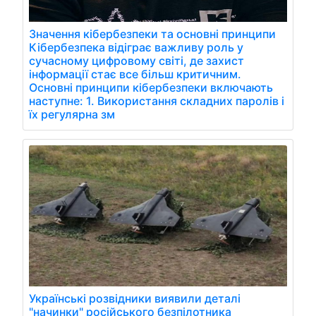
Значення кібербезпеки та основні принципи
Кібербезпека відіграє важливу роль у
сучасному цифровому світі, де захист
інформації стає все більш критичним.
Основні принципи кібербезпеки включають
наступне: 1. Використання складних паролів і
їх регулярна зм
Українські розвідники виявили деталі
"начинки" російського безпілотника