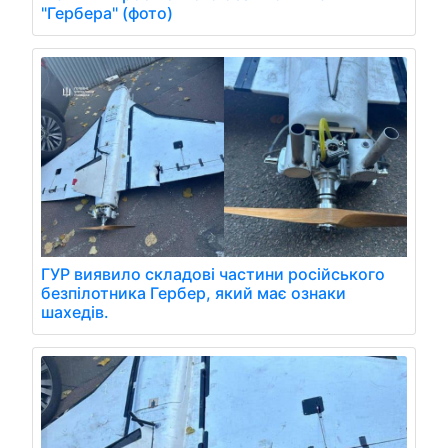
"Гербера" (фото)
ГУР виявило складові частини російського
безпілотника Гербер, який має ознаки
шахедів.