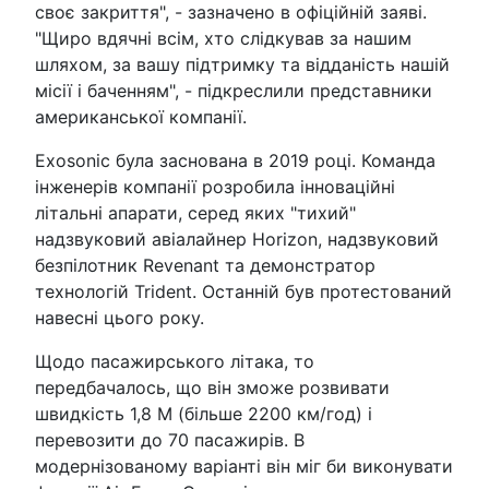
своє закриття", - зазначено в офіційній заяві.
"Щиро вдячні всім, хто слідкував за нашим
шляхом, за вашу підтримку та відданість нашій
місії і баченням", - підкреслили представники
американської компанії.
Exosonic була заснована в 2019 році. Команда
інженерів компанії розробила інноваційні
літальні апарати, серед яких "тихий"
надзвуковий авіалайнер Horizon, надзвуковий
безпілотник Revenant та демонстратор
технологій Trident. Останній був протестований
навесні цього року.
Щодо пасажирського літака, то
передбачалось, що він зможе розвивати
швидкість 1,8 М (більше 2200 км/год) і
перевозити до 70 пасажирів. В
модернізованому варіанті він міг би виконувати