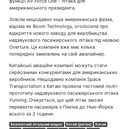
функції Air Force One - літака для
американського президента.
Зовсім нещодавно інша американська фірма,
відома як Boom Technology, оголосила про
відкриття нового заводу для виробництва
надзвукового пасажирського літака під назвою
Overture. Ця компанія вже має кілька
попередніх замовлень на свій авіалайнер.
Китайські авіаційні компанії можуть стати
серйозними конкурентами для американських
виробників. Нещодавно компанія Space
Transportation з Китаю провела тестовий політ
прототипу надзвукового пасажирського літака
Yunxing. Очікується, що цей літак зможе
перевезти пасажирів з Пекіна до Нью-Йорка
всього за 2 години.
Безпілотний літальний апарат
Китай (регіон)
Китай