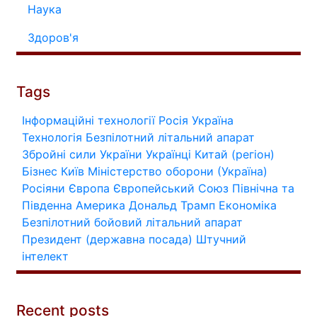
Наука
Здоров'я
Tags
Інформаційні технології
Росія
Україна
Технологія
Безпілотний літальний апарат
Збройні сили України
Українці
Китай (регіон)
Бізнес
Київ
Міністерство оборони (Україна)
Росіяни
Європа
Європейський Союз
Північна та
Південна Америка
Дональд Трамп
Економіка
Безпілотний бойовий літальний апарат
Президент (державна посада)
Штучний
інтелект
Recent posts