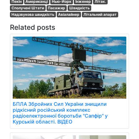
Пекін
Американці
Нью-Йорк
Інженер
Літак.
Сполучені Штати
Пасажир
Швидкість
Надзвукова швидкість
Авіалайнер
Літальний апарат
Related posts
БПЛА Збройних Сил України знищили
рідкісний російський комплекс
радіоелектронної боротьби "Сапфір" у
Курській області. ВІДЕО