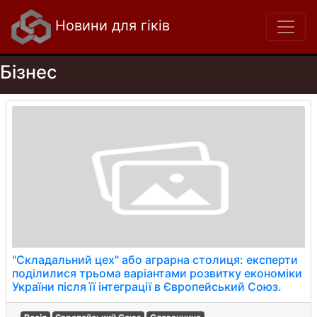
Новини для гіків
Бізнес
"Складальний цех" або аграрна столиця: експерти
поділилися трьома варіантами розвитку економіки
України після її інтеграції в Європейський Союз.