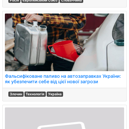
Росія
Європейський Союз
Словаччина
Фальсифіковане паливо на автозаправках України:
як убезпечити себе від цієї нової загрози
Злочин
Технологія
Україна