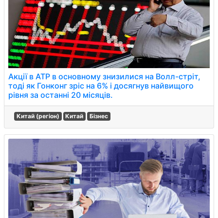
Акції в АТР в основному знизилися на Волл-стріт,
тоді як Гонконг зріс на 6% і досягнув найвищого
рівня за останні 20 місяців.
Китай (регіон)
Китай
Бізнес