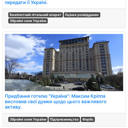
передати її Україні.
Безпілотний літальний апарат
Оцінка розвідданих
Збройні сили України
Придбання готелю "Україна": Максим Кріппа
висловив свої думки щодо цього важливого
активу.
Збройні сили України
Підприємництво
Форбс