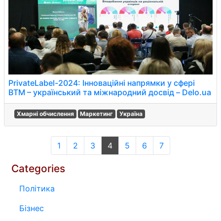
PrivateLabel-2024: Інноваційні напрямки у сфері
ВТМ – український та міжнародний досвід – Delo.ua
Хмарні обчислення
Маркетинг
Україна
1
2
3
4
5
6
7
Categories
Політика
Бізнес