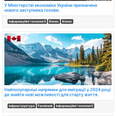
У Міністерстві економіки України призначено
нового заступника голови.
Інформаційні технології
Бізнес
Бізнес
Найпопулярніші напрямки для еміграції у 2024 році:
де знайти нові можливості для старту життя.
Інфраструктура
Facebook
Інформаційні технології