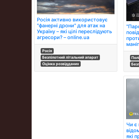
Росія активно використовує
"фанерні дрони" для атак на
"Паро
Україну – які цілі переслідують
пові
агресори? – online.ua
прот
мані
Росія
Безпілотний літальний апарат
Пол
Оцінка розвідданих
Без
Чи є
відо
які 