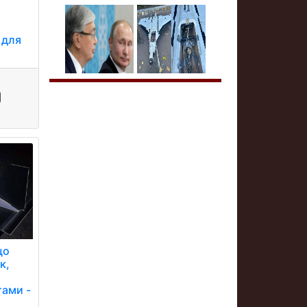
 для
що
к,
ами -