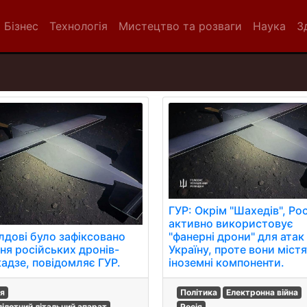
Бізнес
Технологія
Мистецтво та розваги
Наука
З
ГУР: Окрім "Шахедів", Рос
активно використовує
"фанерні дрони" для атак
лдові було зафіксовано
Україну, проте вони міст
ння російських дронів-
іноземні компоненти.
кадзе, повідомляє ГУР.
Політика
Електронна війна
ія
Росія
пілотний літальний апарат