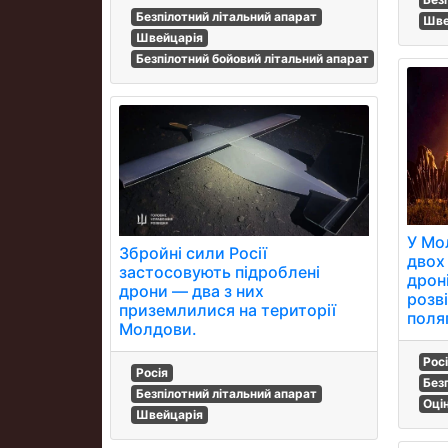
Безпілотний літальний апарат
Шве
Швейцарія
Безпілотний бойовий літальний апарат
У Мо
Збройні сили Росії
двох
застосовують підроблені
дроні
дрони — два з них
розв
приземлилися на території
поля
Молдови.
Рос
Росія
Без
Безпілотний літальний апарат
Оці
Швейцарія