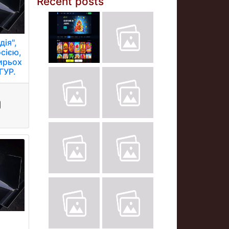
Recent posts
ія",
сією,
ирьох
ГУР.