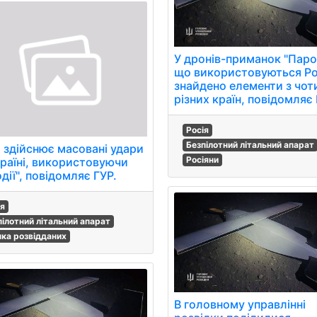
У дронів-приманок "Парод
що використовуються Ро
знайдено елементи з чот
різних країн, повідомляє 
Росія
Безпілотний літальний апарат
я здійснює масовані удари
Росіяни
країні, використовуючи
дії", повідомляє ГУР.
ія
пілотний літальний апарат
нка розвідданих
В головному управлінні