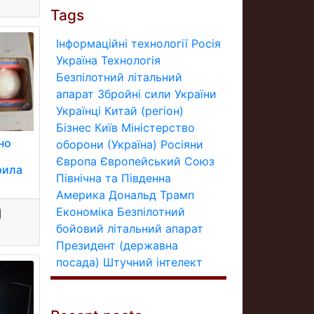
Tags
Інформаційні технології
Росія
Україна
Технологія
Безпілотний літальний
апарат
Збройні сили України
Українці
Китай (регіон)
Бізнес
Київ
Міністерство
йно
оборони (Україна)
Росіяни
Європа
Європейський Союз
рила
Північна та Південна
Америка
Дональд Трамп
Економіка
Безпілотний
бойовий літальний апарат
Президент (державна
посада)
Штучний інтелект