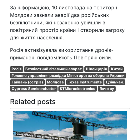
За інформацією, 10 листопада на території
Молдови зазнали аварії два російських
безпілотники, які незаконно увійшли в
повітряний простір країни і створили загрозу
для життя населення.
Росія активізувала використання дронів-
приманок, повідомляють Повітряні сили.
Росія
Безпілотний літальний апарат
Швейцарія
Китай
Головне управління розвідки Міністерства оборони України
Тайвань (острів)
Молдова
Texas Instruments
Цзіньчан.
Cypress Semiconductor
STMicroelectronics
Янчжоу
Related posts