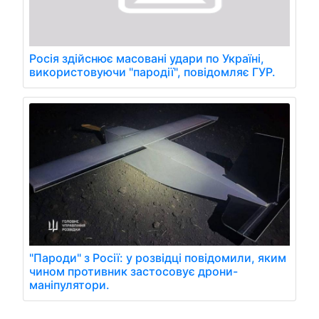
Росія здійснює масовані удари по Україні,
використовуючи "пародії", повідомляє ГУР.
"Пароди" з Росії: у розвідці повідомили, яким
чином противник застосовує дрони-
маніпулятори.