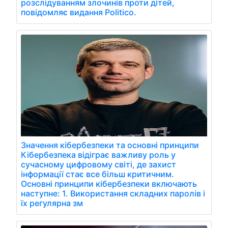
розслідуванням злочинів проти дітей,
повідомляє видання Politico.
Значення кібербезпеки та основні принципи
Кібербезпека відіграє важливу роль у
сучасному цифровому світі, де захист
інформації стає все більш критичним.
Основні принципи кібербезпеки включають
наступне: 1. Використання складних паролів і
їх регулярна зм