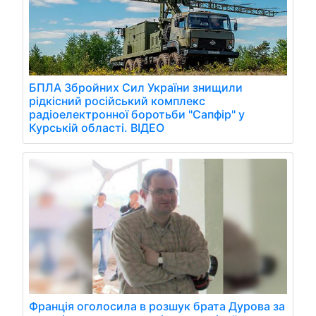
БПЛА Збройних Сил України знищили
рідкісний російський комплекс
радіоелектронної боротьби "Сапфір" у
Курській області. ВІДЕО
Франція оголосила в розшук брата Дурова за