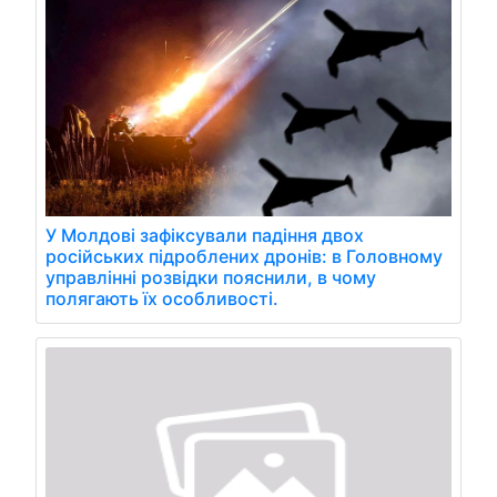
У Молдові зафіксували падіння двох
російських підроблених дронів: в Головному
управлінні розвідки пояснили, в чому
полягають їх особливості.