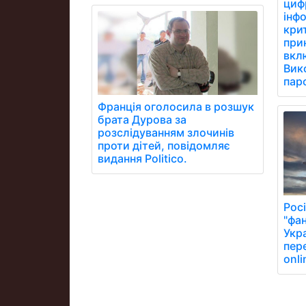
цифр
інфо
кри
при
вклю
Вик
паро
Франція оголосила в розшук
брата Дурова за
розслідуванням злочинів
проти дітей, повідомляє
видання Politico.
Рос
"фан
Укра
пер
onli