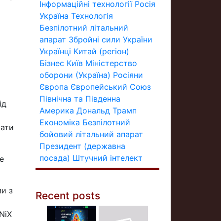
Інформаційні технології
Росія
Україна
Технологія
Безпілотний літальний
апарат
Збройні сили України
Українці
Китай (регіон)
Бізнес
Київ
Міністерство
оборони (Україна)
Росіяни
Європа
Європейський Союз
Північна та Південна
ід
Америка
Дональд Трамп
Економіка
Безпілотний
вати
бойовий літальний апарат
Президент (державна
посада)
Штучний інтелект
е
ми з
Recent posts
NiX