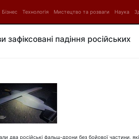
Бізнес
Технологія
Мистецтво та розваги
Наука
З
ви зафіксовані падіння російських
али два російські фальш-дрони без бойової частини, як