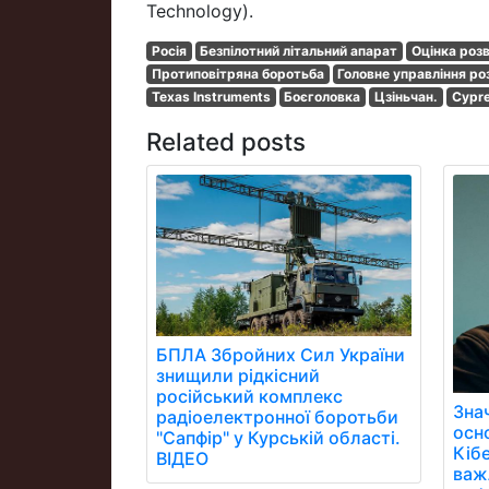
Technology).
Росія
Безпілотний літальний апарат
Оцінка роз
Протиповітряна боротьба
Головне управління ро
Texas Instruments
Боєголовка
Цзіньчан.
Cypre
Related posts
БПЛА Збройних Сил України
знищили рідкісний
російський комплекс
Зна
радіоелектронної боротьби
осн
"Сапфір" у Курській області.
Кібе
ВІДЕО
важ