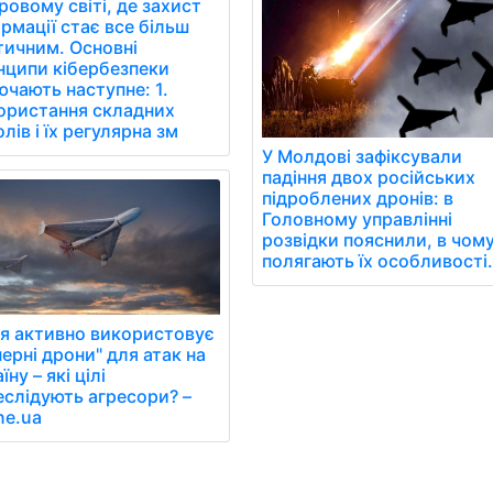
овому світі, де захист
рмації стає все більш
тичним. Основні
нципи кібербезпеки
чають наступне: 1.
ористання складних
лів і їх регулярна зм
У Молдові зафіксували
падіння двох російських
підроблених дронів: в
Головному управлінні
розвідки пояснили, в чом
полягають їх особливості
ія активно використовує
ерні дрони" для атак на
їну – які цілі
еслідують агресори? –
ne.ua