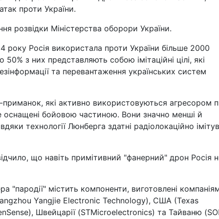
атак проти України.
ння розвідки Міністерства оборори України.
24 року Росія використала проти України більше 2000
о 50% з них представляють собою імітаційні цілі, які
езінформації та перевантаження українських систем
ів-приманок, які активно використовуються агресором п
не оснащені бойовою частиною. Вони значно менші й
авдяки технології Люнберга здатні радіолокаційно іміту
ідчило, що навіть примітивний "фанерний" дрон Росія н
а "пародії" містить компоненти, виготовлені компанія
Yangzhou Yangjie Electronic Technology), США (Texas
venSense), Швейцарії (STMicroelectronics) та Тайваню (SO