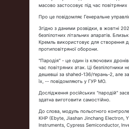
масово застосовує під час повітряних 
Про це повідомляє Генеральне управлі
Згідно з даними розвідки, в жовтні 20
безпілотних літальних апаратів. Близьк
Кремль використовує для створення д
протиповітряної оборони.
"Пародія" - це один із ключових дрон
час повітряних атак. Ці безпілотники 
дешевші за shahed-136/ґерань-2, але з
їх, -- повідомляють у ГУР МО.
Дослідження російських "пародій" засв
здатна виготовити самостійно.
До слова, модуль польотного контролер
КНР (Ebyte, Jiashan Jinchang Electron, 
Instruments, Cypress Semiconductor, In