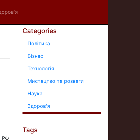
доров'я
Categories
Політика
Бізнес
Технологія
Мистецтво та розваги
Наука
Здоров'я
Tags
і РФ