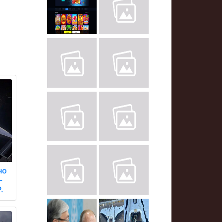
но
-
.