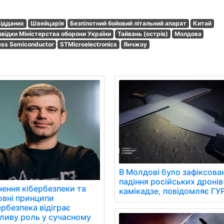
відданих
Швейцарія
Безпілотний бойовий літальний апарат
Китай
звідки Міністерства оборони України
Тайвань (острів)
Молдова
ss Semiconductor
STMicroelectronics
Янчжоу
В Молдові було зафіксова
падіння російських дронів
чення кібербезпеки та
камікадзе, повідомляє ГУР
овні принципи
рбезпека відіграє
ливу роль у сучасному