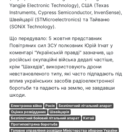
Yangjie Electronic Technology), США (Texas
Instruments, Cypress Semiconductor, InvenSense),
Швейцарії (STMicroelectronics) та Тайваню
(SONiX Technology).
Що передувало: 5 жовтня представник
Повітряних сил ЗСУ полковник Юрій Ігнат у
коментарі "Українській правді" зазначив, що
російські окупаційні війська дедалі частіше,
крім "Шахедів", використовують дрони
невстановленого типу, які часто підпадають під
вплив українських засобів радіоелектронної
боротьби та падають на землю, не завдавши
шкоди.
Електронна війна
Росія
Безпілотний літальний апарат
Оцінка розвідданих
Швейцарія
Безпілотний бойовий літальний апарат
Китай
Протиповітряна боротьба
Головне управління розвідки Міністерства оборони України