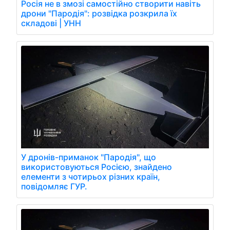
Росія не в змозі самостійно створити навіть
дрони "Пародія": розвідка розкрила їх
складові | УНН
У дронів-приманок "Пародія", що
використовуються Росією, знайдено
елементи з чотирьох різних країн,
повідомляє ГУР.