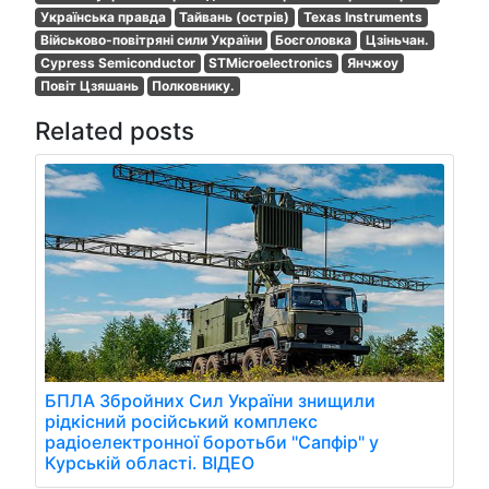
Українська правда
Тайвань (острів)
Texas Instruments
Військово-повітряні сили України
Боєголовка
Цзіньчан.
Cypress Semiconductor
STMicroelectronics
Янчжоу
Повіт Цзяшань
Полковнику.
Related posts
БПЛА Збройних Сил України знищили
рідкісний російський комплекс
радіоелектронної боротьби "Сапфір" у
Курській області. ВІДЕО