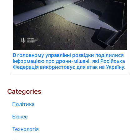
В головному управлінні розвідки поділилися
інформацією про дрони-мішені, які Російська
Федерація використовує для атак на Україну.
Categories
Політика
Бізнес
Технологія