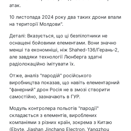
атак.
10 листопада 2024 року два таких дрони впали
на території Молдови".
Деталі: Вказується, що ці безпілотники не
оснащені бойовими елементами. Вони значно
менші та економніші, ніж Shahed-136/Герань-2,
але завдяки технології Люнберга здатні
радіолокаційно імітувати їх.
Отже, аналіз "пародій" російського
виробництва показав, що навіть елементарний
"фанерний" дрон Росія не в змозі створити
самостійно, зазначають в ГУР.
Модуль контролера польотів "пародії"
складається з елементів, вироблених
компаніями з різних країн, зокрема з Китаю
(Ebyte, Jiashan Jinchang Electron, Yangzhou