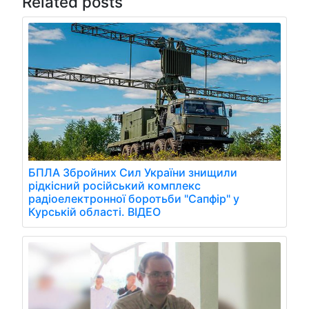
Related posts
БПЛА Збройних Сил України знищили
рідкісний російський комплекс
радіоелектронної боротьби "Сапфір" у
Курській області. ВІДЕО