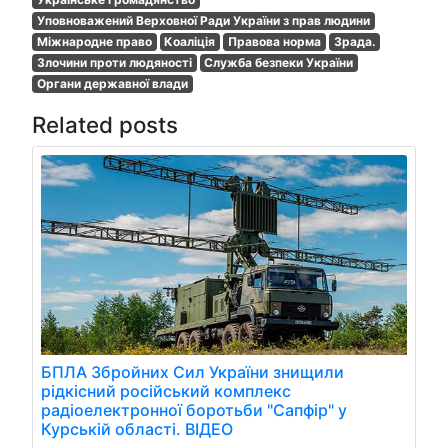
Уповноважений Верховної Ради України з прав людини
Міжнародне право
Коаліція
Правова норма
Зрада.
Злочини проти людяності
Служба безпеки України
Органи державної влади
Related posts
БПЛА Збройних Сил України знищили
рідкісний російський комплекс
радіоелектронної боротьби "Сапфір" у
Курській області. ВІДЕО