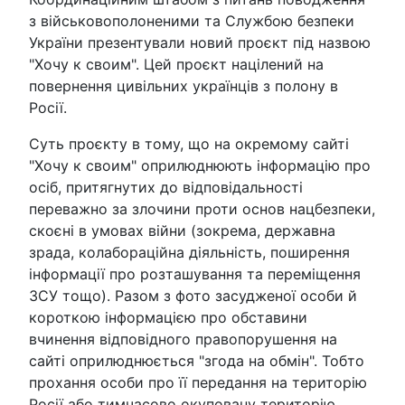
з військовополоненими та Службою безпеки
України презентували новий проєкт під назвою
"Хочу к своим". Цей проєкт націлений на
повернення цивільних українців з полону в
Росії.
Суть проєкту в тому, що на окремому сайті
"Хочу к своим" оприлюднюють інформацію про
осіб, притягнутих до відповідальності
переважно за злочини проти основ нацбезпеки,
скоєні в умовах війни (зокрема, державна
зрада, колабораційна діяльність, поширення
інформації про розташування та переміщення
ЗСУ тощо). Разом з фото засудженої особи й
короткою інформацією про обставини
вчинення відповідного правопорушення на
сайті оприлюднюється "згода на обмін". Тобто
прохання особи про її передання на територію
Росії або тимчасово окуповану територію