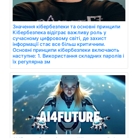
Значення кібербезпеки та основні принципи
Кібербезпека відіграє важливу роль у
сучасному цифровому світі, де захист
інформації стає все більш критичним.
Основні принципи кібербезпеки включають
наступне: 1. Використання складних паролів і
їх регулярна зм