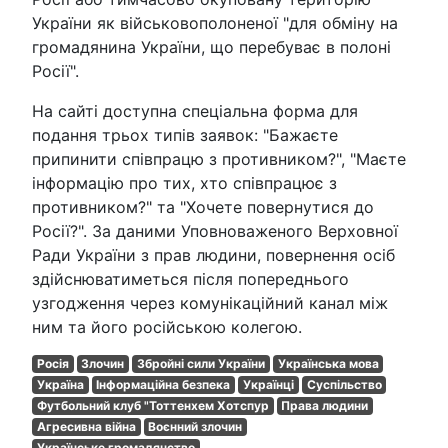
України як військовополоненої "для обміну на
громадянина України, що перебуває в полоні
Росії".
На сайті доступна спеціальна форма для
подання трьох типів заявок: "Бажаєте
припинити співпрацю з противником?", "Маєте
інформацію про тих, хто співпрацює з
противником?" та "Хочете повернутися до
Росії?". За даними Уповноваженого Верховної
Ради України з прав людини, повернення осіб
здійснюватиметься після попереднього
узгодження через комунікаційний канал між
ним та його російською колегою.
Росія
Злочин
Збройні сили України
Українська мова
Україна
Інформаційна безпека
Українці
Суспільство
Футбольний клуб "Тоттенхем Хотспур
Права людини
Агресивна війна
Воєнний злочин
Українське громадянство