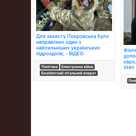
Для захисту Покровська було
направлено один з
найсильніших українських
Фінл
підрозділів, - ВІДЕО.
допо
євро
Політика
Електронна війна
УНН
Безпілотний літальний апарат
Пол