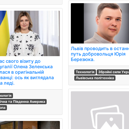
Львів проводить в остан
путь добровольця Юрія
Березюка.
ас свого візиту до
угалії Олена Зеленська
лася в оригінальній
Технологія
Збройні сили Укр
ванці: ось як виглядала
Львівська політехніка
а леді.
нологія
нічна та Південна Америка
опа