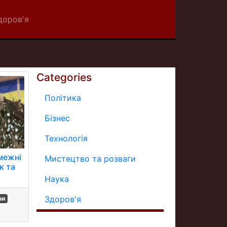
доров'я
Categories
Політика
Бізнес
Технологія
межні
Мистецтво та розваги
к та
Наука
Здоров'я
ни