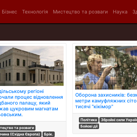
Бізнес
Технологія
Мистецтво та розваги
Наука
З
дільському регіоні
Оборона захисників: без
очали процес відновлення
метри камуфляжних сіто
дбаного палацу, який
тисячі "кікімор"
жав цукровим магнатам
овським.
Політика
Збройні сили Украї
Бойові дії
тецтво та розваги
ичина (Східна Європа)
Брік.