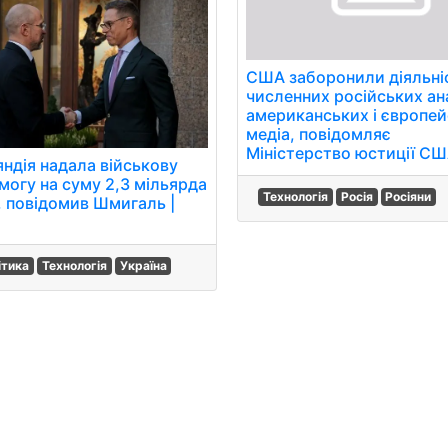
США заборонили діяльні
численних російських ан
американських і європе
медіа, повідомляє
Міністерство юстиції СШ
яндія надала військову
могу на суму 2,3 мільярда
Технологія
Росія
Росіяни
, повідомив Шмигаль |
ітика
Технологія
Україна