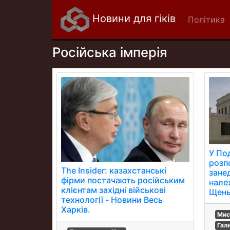
Новини для гіків
Політика
Російська імперія
У По
розп
The Insider: казахстанські
зане
фірми постачають російським
нале
клієнтам західні військові
Щень
технології - Новини Весь
Харків.
Мис
Гал