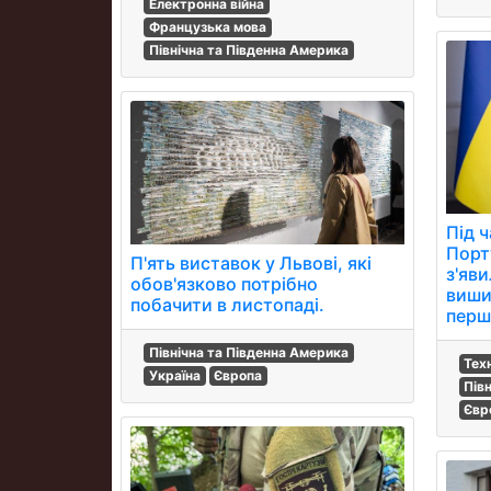
Електронна війна
Французька мова
Північна та Південна Америка
Під ч
Порт
П'ять виставок у Львові, які
з'яви
обов'язково потрібно
виши
побачити в листопаді.
перш
Північна та Південна Америка
Тех
Україна
Європа
Пів
Євр