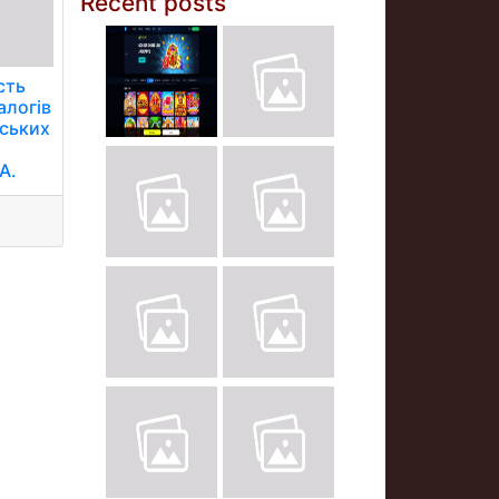
Recent posts
сть
алогів
йських
А.