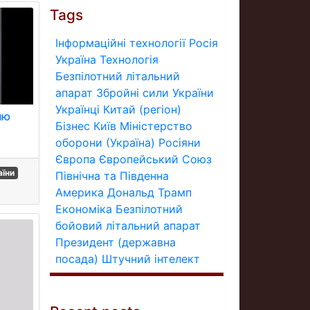
Tags
Інформаційні технології
Росія
Україна
Технологія
Безпілотний літальний
апарат
Збройні сили України
Українці
Китай (регіон)
ню
Бізнес
Київ
Міністерство
оборони (Україна)
Росіяни
Європа
Європейський Союз
аїни
Північна та Південна
Америка
Дональд Трамп
Економіка
Безпілотний
бойовий літальний апарат
Президент (державна
посада)
Штучний інтелект