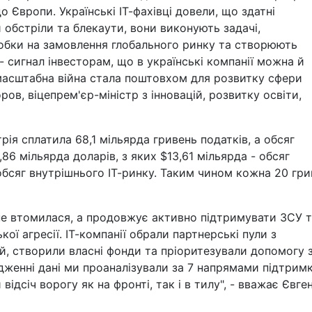
о Європи. Українські ІТ-фахівці довели, що здатні
обстріли та блекаути, вони виконують задачі,
обки на замовлення глобального ринку та створюють
 -- сигнал інвесторам, що в українські компанії можна й
масштабна війна стала поштовхом для розвитку сфери
ов, віцепрем'єр-міністр з інновацій, розвитку освіти,
рія сплатила 68,1 мільярда гривень податків, а обсяг
,86 мільярда доларів, з яких $13,61 мільярда - обсяг
- обсяг внутрішнього ІТ-ринку. Таким чином кожна 20 гр
ія не втомилася, а продовжує активно підтримувати ЗСУ 
ої агресії. ІТ-компанії обрали партнерські пули з
ій, створили власні фонди та пріоритезували допомогу 
дженні дані ми проаналізували за 7 напрямами підтримк
відсіч ворогу як на фронті, так і в тилу", - вважає Євге