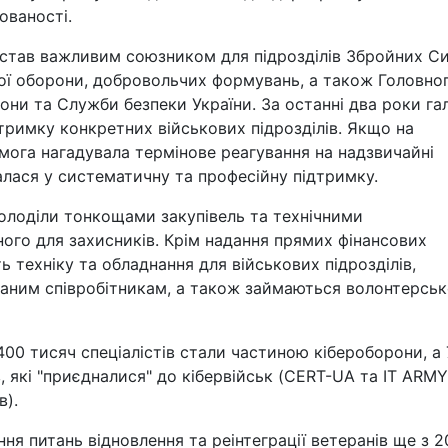
ованості.
 став важливим союзником для підрозділів Збройних Си
ьної оборони, добровольчих формувань, а також Головно
они та Служби безпеки України. За останні два роки га
дтримку конкретних військових підрозділів. Якщо на
ога нагадувала термінове реагування на надзвичайні
алася у систематичну та професійну підтримку.
олоділи тонкощами закупівель та технічними
ого для захисників. Крім надання прямих фінансових
ь техніку та обладнання для військових підрозділів,
ваним співробітникам, а також займаються волонтерсь
400 тисяч спеціалістів стали частиною кібероборони, а
, які "приєдналися" до кібервійськ (CERT-UA та IT ARMY
в).
ня питань відновлення та реінтеграції ветеранів ще з 2