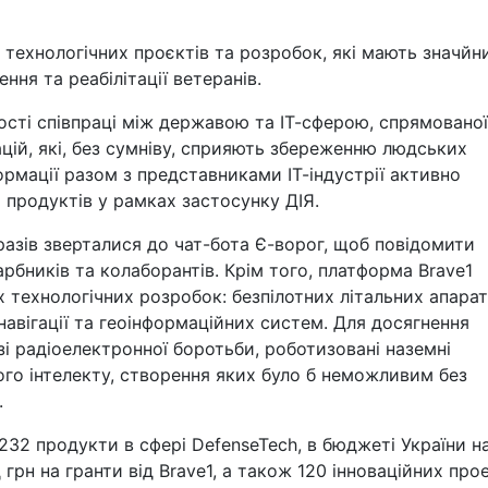
 технологічних проєктів та розробок, які мають значйн
ння та реабілітації ветеранів.
ості співпраці між державою та ІТ-сферою, спрямованої
ацій, які, без сумніву, сприяють збереженню людських
рмації разом з представниками ІТ-індустрії активно
продуктів у рамках застосунку ДІЯ.
разів зверталися до чат-бота Є-ворог, щоб повідомити
рбників та колаборантів. Крім того, платформа Brave1
 технологічних розробок: безпілотних літальних апарат
, навігації та геоінформаційних систем. Для досягнення
і радіоелектронної боротьби, роботизовані наземні
ого інтелекту, створення яких було б неможливим без
.
232 продукти в сфері DefenseTech, в бюджеті України н
грн на гранти від Brave1, а також 120 інноваційних про