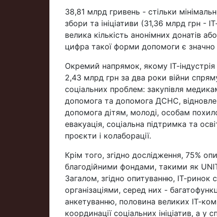
38,81 млрд гривень - стільки мінімальн
збори та ініціативи (31,36 млрд грн - ІТ
велика кількість анонімних донатів а
цифра такої форми допомоги є значно
Окремий напрямок, якому ІТ-індустрія 
2,43 млрд грн за два роки війни спрям
соціальних проблем: закупівля медикам
допомога та допомога ДСНС, відновлен
допомога дітям, молоді, особам похил
евакуація, соціальна підтримка та осві
проєкти і колаборації.
Крім того, згідно дослідження, 75% оп
благодійними фондами, такими як UNIT
Загалом, згідно опитуванню, ІТ-ринок 
організаціями, серед них - багатофункці
анкетуванню, половина великих ІТ-комп
координації соціальних ініціатив, а у 