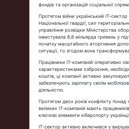
фондів та організацій соціальної спрям
Протягом війни український ІТ-сектор
Національної гвардії, сил територіал
управління розвідки Міністерства обор
інвестувала 8,8 мільярда гривень у пі
початку масштабного вторгнення допом
ситуації, то згодом вона трансформув
Працівники ІТ-компаній оперативно ов
характеристиками озброєння, необхідн
коштів, ці компанії активно закуповуют
забезпечують зарплату своїм мобілізо
діяльністю.
Протягом двох років конфлікту понад 
великих ІТ-компаній мають працівників
ключові елементи кіберспорту українці
ІТ-сектор активно включився у вирішен