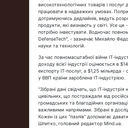
високотехнологічних товарів і послуг д
працювати в надважких умовах. Попри 
дотримуючись дедлайнів, ведуть розр
продукти, які визнають у світі. Усе це
потрібно інвестувати. Водночас повно
DefenseTech", - зазначає Михайло Федор
науки та технологій.
За час повномасштабної війни ІТ-індуст
доходу всієї індустрії оцінюється в $14
експорту ІТ-послуг, а $1,25 мільярда 
у ВВП країни зароблена ІТ-індустрією.
"Зібрані дані свідчать, що ІТ-індустр
цивільних, що постраждали від російськ
громадських та благодійних організац
важливими напрямами. Зібрані в дослі
Кожен із цих "пазлів" допомагає давати 
Шпитко, головний редактор Mind.ua.