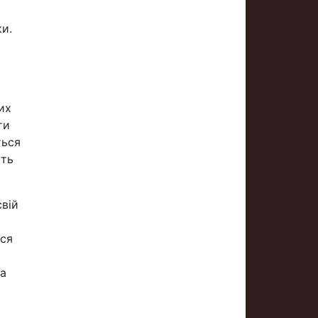
ки.
их
ти
ться
уть
свій
ься
за