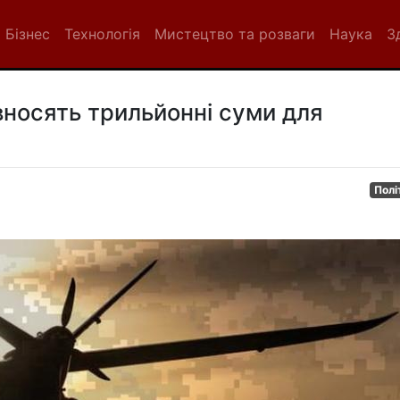
Бізнес
Технологія
Мистецтво та розваги
Наука
З
 вносять трильйонні суми для
Полі