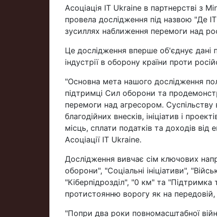
Асоціація ІТ Ukraine в партнерстві з 
провела дослідження під назвою "Де IT 
зусиллях наближення перемоги над ро
Це дослідження вперше об'єднує дані пр
індустрії в оборону країни проти російс
"Основна мета нашого дослідження поля
підтримці Сил оборони та продемонстр
перемоги над агресором. Суспільству 
благодійних внесків, ініціатив і проек
місць, сплати податків та доходів від
Асоціації IT Ukraine.
Дослідження вивчає сім ключових напр
оборони", "Соціальні ініціативи", "Ві
"Кіберпідрозділ", "0 км" та "Підтримка 
протистоянню ворогу як на передовій, т
"Попри два роки повномасштабної війн