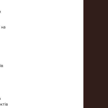
и
 на
ів
а
ектів