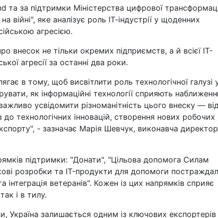
Mind та за підтримки Міністерства цифрової трансформаці
на війні", яке аналізує роль ІТ-індустрії у щоденних
сійською агресією.
о внесок не тільки окремих підприємств, а й всієї ІТ-
ької агресії за останні два роки.
гає в тому, щоб висвітлити роль технологічної галузі 
увати, як інформаційні технології сприяють наближен
важливо усвідомити різноманітність цього внеску — ві
тів до технологічних інновацій, створення нових робочих
 експорту", - зазначає Марія Шевчук, виконавча директо
ямків підтримки: "Донати", "Цільова допомога Силам
йськові розробки та IT-продукти для допомоги постраждал
та інтеграція ветеранів". Кожен із цих напрямків сприяє
ак і в тилу.
и, Україна залишається одним із ключових експортерів