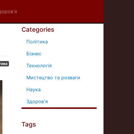
доров'я
Categories
Політика
Бізнес
тика
Технологія
Мистецтво та розваги
Наука
Здоров'я
Tags