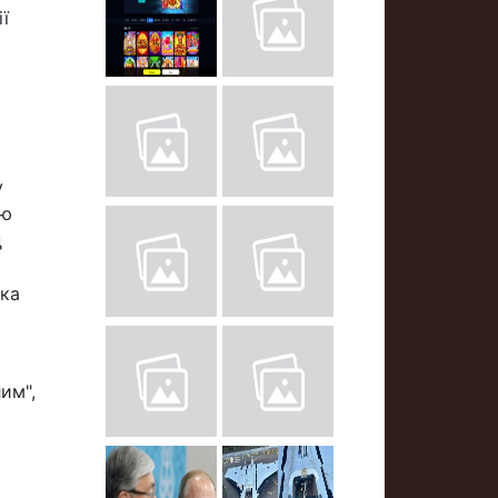
ї
у
ню
д
рка
им",