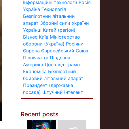
Інформаційні технології
Росія
Україна
Технологія
Безпілотний літальний
апарат
Збройні сили України
Українці
Китай (регіон)
Бізнес
Київ
Міністерство
оборони (Україна)
Росіяни
Європа
Європейський Союз
Північна та Південна
Америка
Дональд Трамп
Економіка
Безпілотний
бойовий літальний апарат
Президент (державна
посада)
Штучний інтелект
Recent posts