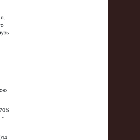
л,
го
лузь
кою
 70%
 -
014