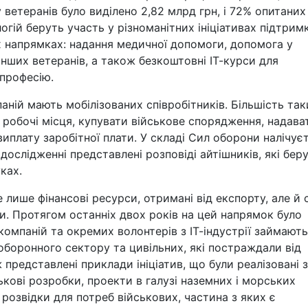
 ветеранів було виділено 2,82 млрд грн, і 72% опитаних
огій беруть участь у різноманітних ініціативах підтрим
х напрямках: надання медичної допомоги, допомога у
і інших ветеранів, а також безкоштовні ІТ-курси для
 професію.
ній мають мобілізованих співробітників. Більшість так
 робочі місця, купувати військове спорядження, надава
иплату заробітної плати. У складі Сил оборони налічує
 дослідженні представлені розповіді айтішників, які бер
ках.
 лише фінансові ресурси, отримані від експорту, але й 
и. Протягом останніх двох років на цей напрямок було
компаній та окремих волонтерів з ІТ-індустрії займают
оборонного сектору та цивільних, які постраждали від
ж представлені приклади ініціатив, що були реалізовані 
ськові розробки, проекти в галузі наземних і морських
 розвідки для потреб військових, частина з яких є