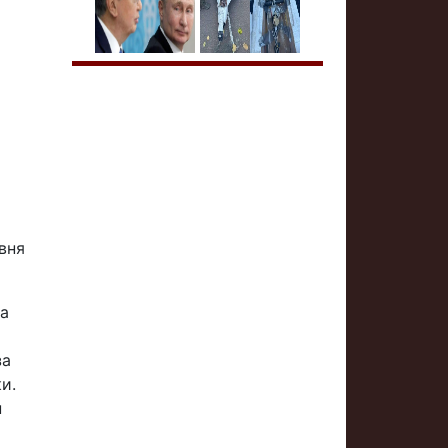
ивня
та
за
и.
н