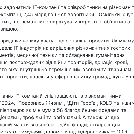
о задонатили ІТ-компанії та співробітники на різноманіт
-компанії, 7,45 млрд грн - співробітники). Оскільки існує
бо тих, що неможливо порахувати коректно, об'єктивна
 вищою.
приділяє велику увагу - це соціальні проекти. Як мінім
увала ІТ індустрія на вирішення різноманітних гострих
ентів, медичної техніки та обладнання, гуманітарна
ня постраждалих від війни територій, донація крові,
ого віку, внутрішньо переміщеним особам та тваринам,
тні проєкти, проєкти у сфері розвитку громад, культурн
итаних ІТ-компаній співпрацюють із різноманітними
ED24, "Повернись Живим", "Діти Героїв", KOLO та іншим
співпрацює як мінімум з 58 благодійними фондами та
ональні, профільні та регіональні. А також, згідно
аній мають власні благодійні фонди, створені для
списку отримувачів допомоги від лідерів ринку -- 100+