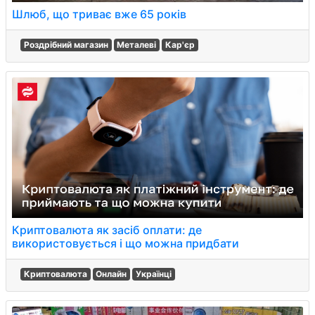
Шлюб, що триває вже 65 років
Роздрібний магазин
Металеві
Кар'єр
Криптовалюта як засіб оплати: де
використовується і що можна придбати
Криптовалюта
Онлайн
Українці