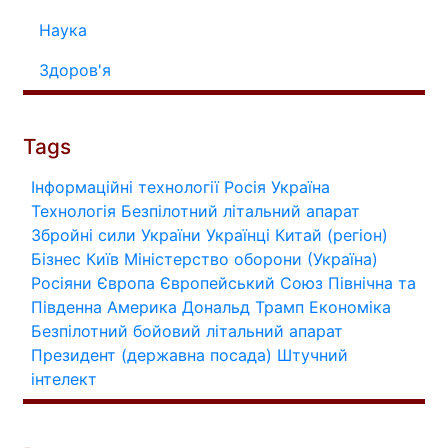
Наука
Здоров'я
Tags
Інформаційні технології
Росія
Україна
Технологія
Безпілотний літальний апарат
Збройні сили України
Українці
Китай (регіон)
Бізнес
Київ
Міністерство оборони (Україна)
Росіяни
Європа
Європейський Союз
Північна та
Південна Америка
Дональд Трамп
Економіка
Безпілотний бойовий літальний апарат
Президент (державна посада)
Штучний
інтелект