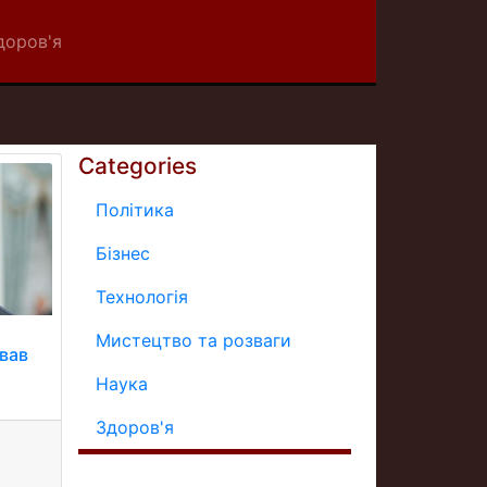
доров'я
Categories
Політика
Бізнес
Технологія
Мистецтво та розваги
вав
Наука
Здоров'я