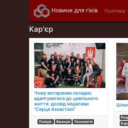
Новини для гіків
Політика
Кар'єр
Чому ветеранам складно
адаптуватися до цивільного
життя: досвід ініціативи
Шлюб
"Серця Азовсталі"
Роз
Поліція.
Франція
Технологія
Кар