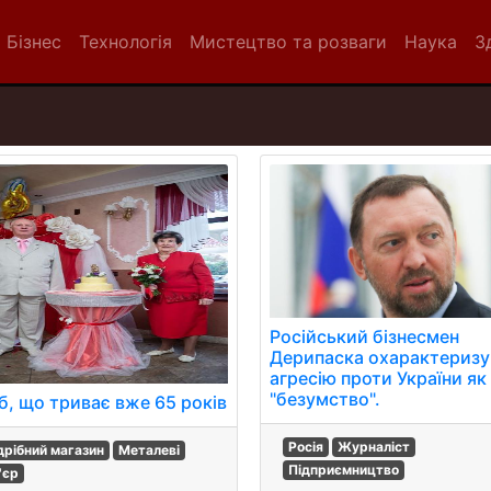
Бізнес
Технологія
Мистецтво та розваги
Наука
З
Російський бізнесмен
Дерипаска охарактеризу
агресію проти України як
"безумство".
, що триває вже 65 років
Росія
Журналіст
дрібний магазин
Металеві
Підприємництво
'єр