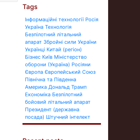
Tags
Інформаційні технології
Росія
Україна
Технологія
Безпілотний літальний
апарат
Збройні сили України
Українці
Китай (регіон)
Бізнес
Київ
Міністерство
оборони (Україна)
Росіяни
Європа
Європейський Союз
Північна та Південна
Америка
Дональд Трамп
Економіка
Безпілотний
бойовий літальний апарат
Президент (державна
посада)
Штучний інтелект