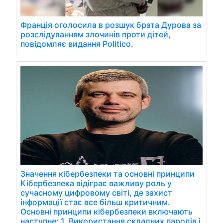
Франція оголосила в розшук брата Дурова за
розслідуванням злочинів проти дітей,
повідомляє видання Politico.
Значення кібербезпеки та основні принципи
Кібербезпека відіграє важливу роль у
сучасному цифровому світі, де захист
інформації стає все більш критичним.
Основні принципи кібербезпеки включають
наступне: 1. Використання складних паролів і