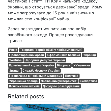
частиною 1 статті 111 Кримінального кодексу
України, що стосується державної зради. Йому
може загрожувати до 15 років ув'язнення з
можливістю конфіскації майна.
Зараз розглядається питання про вибір
запобіжного заходу. Процес розслідування
триває.
Росія
Telegram (сервіс обміну повідомленнями)
Правоохоронний орган
Інформаційна безпека
Українці
YouTube
Народний депутат України
Кримінальний кодекс України
Білорусь
Ув'язнення
Зрада.
Служба безпеки України
Пропаганда в Російській Федерації
Політика
Українська правда
Львівський університет
Експертиза
Конфіскація активів
Досудове розслідування
Related posts