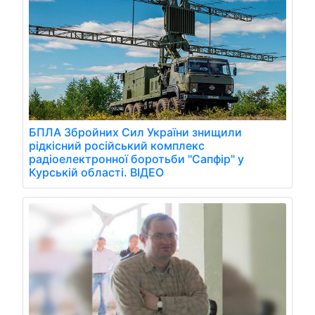
БПЛА Збройних Сил України знищили
рідкісний російський комплекс
радіоелектронної боротьби "Сапфір" у
Курській області. ВІДЕО