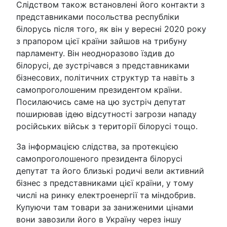
Слідством також встановлені його контакти з
представниками посольства республіки
білорусь після того, як він у вересні 2020 року
з прапором цієї країни зайшов на трибуну
парламенту. Він неодноразово їздив до
білорусі, де зустрічався з представниками
бізнесових, політичних структур та навіть з
самопроголошеним президентом країни.
Посилаючись саме на цю зустріч депутат
поширював ідею відсутності загрози нападу
російських військ з території білорусі тощо.
За інформацією слідства, за протекцією
самопроголошеного президента білорусі
депутат та його близькі родичі вели активний
бізнес з представниками цієї країни, у тому
числі на ринку електроенергії та міндобрив.
Купуючи там товари за заниженими цінами
вони завозили його в Україну через іншу