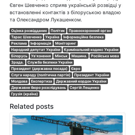
Євген Шевченко сприяв українській розвідці у
встановленні контактів з білоруською владою
та Олександром Лукашенком.
Оцінка розвідданих
Політик
Правоохоронний орган
Тарас Шевченко
Україна
Інформаційна безпека
Реклама
Інформація
Моніторинг
Народний депутат України
Кримінальний кодекс України
Білорусь
Ув'язнення
Мінськ
Машина.
Російська мова
Зрада.
Служба безпеки України
Президент (державна посада)
Євро
Слуга народу (політична партія)
Президент України
Молдова
Експертиза
Державний кордон України
Державне бюро розслідувань
Сергій Лещенко
Грузія (країна)
Related posts