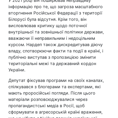
У 2021 році він поширював неправдиву
інформацію про те, що загроза масштабного
вторгнення Російської Федерації з території
Білорусі була відсутня. Крім того, він
висловлював критику щодо поточної
внутрішньої та зовнішньої політики держави,
вважаючи її неправильним і недоцільним
курсом. Нардеп також дискредитував діючу
владу, спотворюючи факти та події в країні, і
публічно виступав з пропозицією змінити
територіальні межі та державний кордон
України.
Депутат фіксував програми на своїх каналах,
спілкувався з блогерами та експертами, які
мають проросійські погляди. Після цього
матеріали розповсюджувалися через
пропагандистські медіа в Росії, щоб
сформувати в агресорській країні враження,