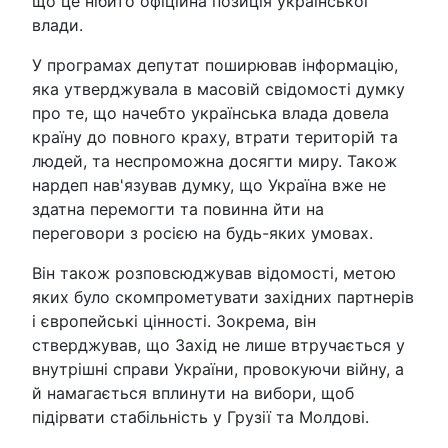
що це нібито офіційна позиція української
влади.
У програмах депутат поширював інформацію,
яка утверджувала в масовій свідомості думку
про те, що начебто українська влада довела
країну до повного краху, втрати територій та
людей, та неспроможна досягти миру. Також
нардеп нав'язував думку, що Україна вже не
здатна перемогти та повинна йти на
переговори з росією на будь-яких умовах.
Він також розповсюджував відомості, метою
яких було скомпрометувати західних партнерів
і європейські цінності. Зокрема, він
стверджував, що Захід не лише втручається у
внутрішні справи України, провокуючи війну, а
й намагається вплинути на вибори, щоб
підірвати стабільність у Грузії та Молдові.