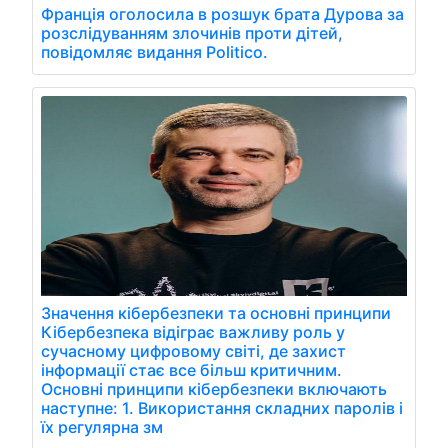
Франція оголосила в розшук брата Дурова за
розслідуванням злочинів проти дітей,
повідомляє видання Politico.
Значення кібербезпеки та основні принципи
Кібербезпека відіграє важливу роль у
сучасному цифровому світі, де захист
інформації стає все більш критичним.
Основні принципи кібербезпеки включають
наступне: 1. Використання складних паролів і
їх регулярна зм