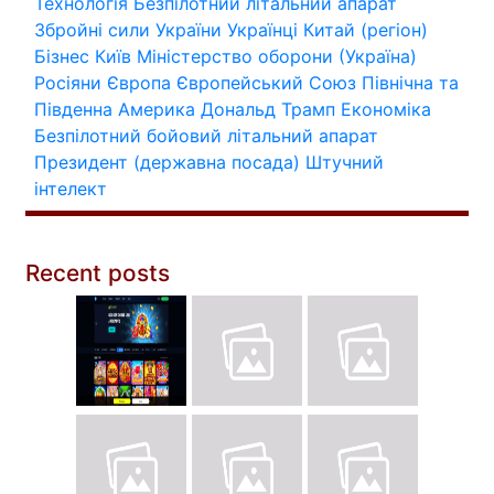
Технологія
Безпілотний літальний апарат
Збройні сили України
Українці
Китай (регіон)
Бізнес
Київ
Міністерство оборони (Україна)
Росіяни
Європа
Європейський Союз
Північна та
Південна Америка
Дональд Трамп
Економіка
Безпілотний бойовий літальний апарат
Президент (державна посада)
Штучний
інтелект
Recent posts