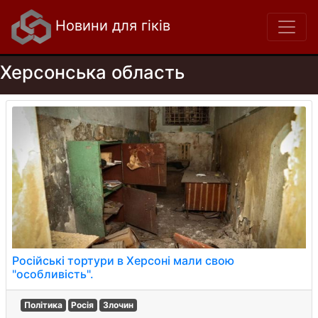
Новини для гіків
Херсонська область
Російські тортури в Херсоні мали свою
"особливість".
Політика
Росія
Злочин