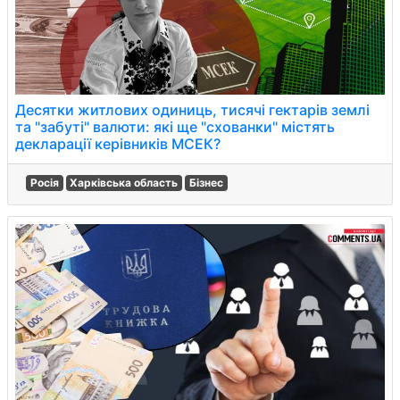
Десятки житлових одиниць, тисячі гектарів землі
та "забуті" валюти: які ще "схованки" містять
декларації керівників МСЕК?
Росія
Харківська область
Бізнес