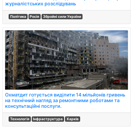
журналістських розслідувань
Політика
Росія
Збройні сили України
Охматдит готується виділити 14 мільйонів гривень
на технічний нагляд за ремонтними роботами та
консультаційні послуги.
Технологія
Інфраструктура
Харків