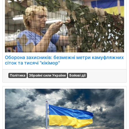
Оборона захисників: безмежні метри камуфляжних
сіток та тисячі "кікімор"
Політика
Збройні сили України
Бойові дії