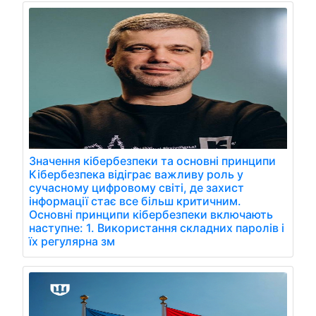
Значення кібербезпеки та основні принципи
Кібербезпека відіграє важливу роль у
сучасному цифровому світі, де захист
інформації стає все більш критичним.
Основні принципи кібербезпеки включають
наступне: 1. Використання складних паролів і
їх регулярна зм