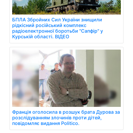
БПЛА Збройних Сил України знищили
рідкісний російський комплекс
радіоелектронної боротьби "Сапфір" у
Курській області. ВІДЕО
Франція оголосила в розшук брата Дурова за
розслідуванням злочинів проти дітей,
повідомляє видання Politico.