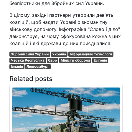
безпілотники для Збройних сил України.
В цілому, західні партнери утворили дев'ять
коаліцій, щоб надати Україні різноманітну
військову допомогу. Інфографіка "Слово і діло"
демонструє, на чому сфокусована кожна з цих
коаліцій і які держави до них приєдналися.
Збройні сили України
Україна
Інформаційні технології
Чеська Республіка
Євро
Міністр оборони
Естонія
Іспанія
Люксембург
Related posts