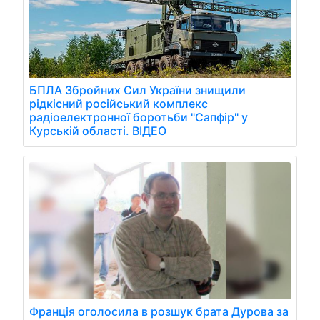
БПЛА Збройних Сил України знищили
рідкісний російський комплекс
радіоелектронної боротьби "Сапфір" у
Курській області. ВІДЕО
Франція оголосила в розшук брата Дурова за