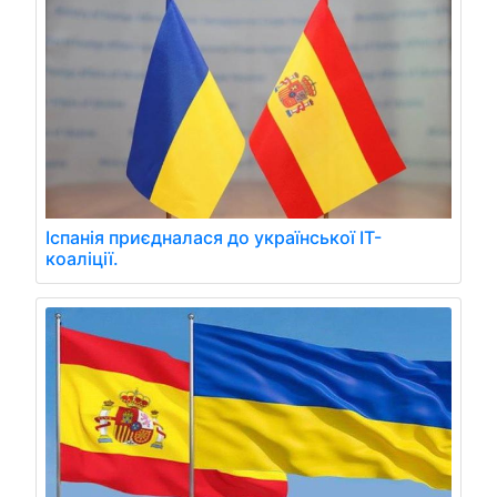
Іспанія приєдналася до української IT-
коаліції.