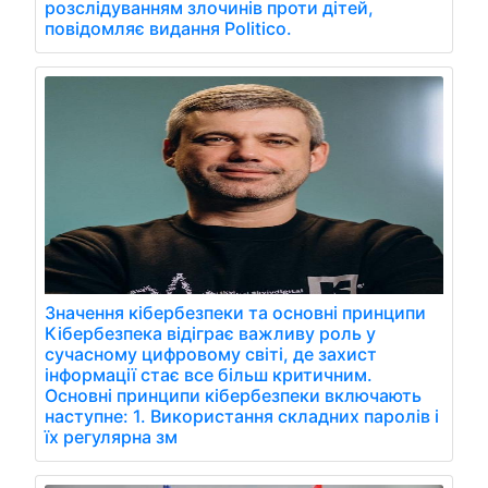
розслідуванням злочинів проти дітей,
повідомляє видання Politico.
Значення кібербезпеки та основні принципи
Кібербезпека відіграє важливу роль у
сучасному цифровому світі, де захист
інформації стає все більш критичним.
Основні принципи кібербезпеки включають
наступне: 1. Використання складних паролів і
їх регулярна зм