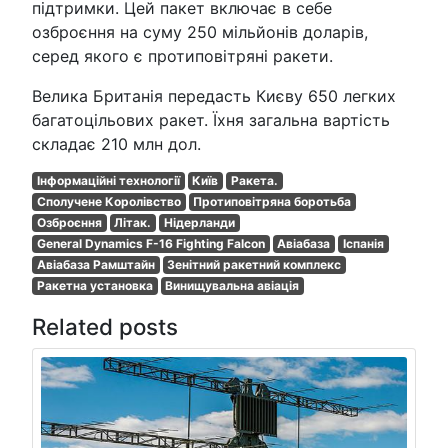
підтримки. Цей пакет включає в себе
озброєння на суму 250 мільйонів доларів,
серед якого є протиповітряні ракети.
Велика Британія передасть Києву 650 легких
багатоцільових ракет. Їхня загальна вартість
складає 210 млн дол.
Інформаційні технології
Київ
Ракета.
Сполучене Королівство
Протиповітряна боротьба
Озброєння
Літак.
Нідерланди
General Dynamics F-16 Fighting Falcon
Авіабаза
Іспанія
Авіабаза Рамштайн
Зенітний ракетний комплекс
Ракетна установка
Винищувальна авіація
Related posts