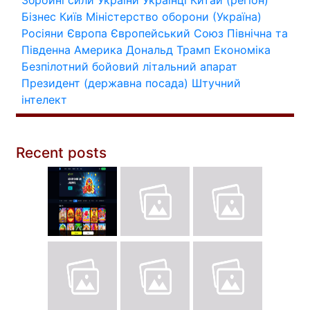
Збройні сили України
Українці
Китай (регіон)
Бізнес
Київ
Міністерство оборони (Україна)
Росіяни
Європа
Європейський Союз
Північна та
Південна Америка
Дональд Трамп
Економіка
Безпілотний бойовий літальний апарат
Президент (державна посада)
Штучний
інтелект
Recent posts