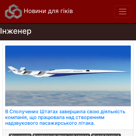
Новини для гіків
Інженер
В Сполучених Штатах завершила свою діяльність
компанія, що працювала над створенням
надзвукового пасажирського літака.