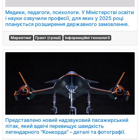
Медики, педагоги, психологи. У Міністерстві освіти
і науки озвучили професії, для яких у 2025 році
планується розширення державного замовлення.
Маркетинг
Грант (гроші)
Інформаційні технології
Представлено новий надзвуковий пасажирський
літак, який вдвічі перевищує швидкість
легендарного "Конкорда" – деталі та фотографії.