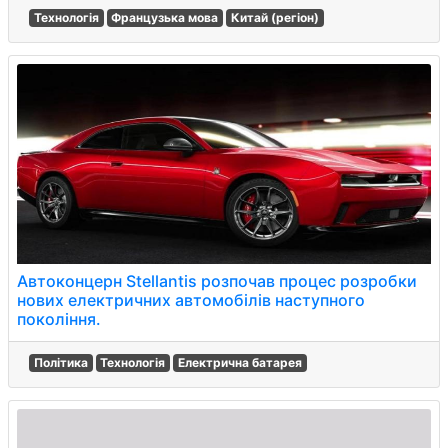
Технологія
Французька мова
Китай (регіон)
Автоконцерн Stellantis розпочав процес розробки
нових електричних автомобілів наступного
покоління.
Політика
Технологія
Електрична батарея