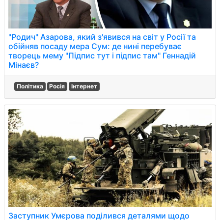
"Родич" Азарова, який з'явився на світ у Росії та
обійняв посаду мера Сум: де нині перебуває
творець мему "Підпис тут і підпис там" Геннадій
Мінаєв?
Політика
Росія
Інтернет
Заступник Умєрова поділився деталями щодо