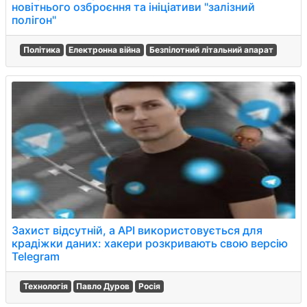
новітнього озброєння та ініціативи "залізний
полігон"
Політика
Електронна війна
Безпілотний літальний апарат
Захист відсутній, а API використовується для
крадіжки даних: хакери розкривають свою версію
Telegram
Технологія
Павло Дуров
Росія